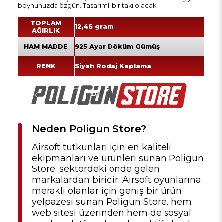
boynunuzda özgün. Tasarımlı bir takı olacak.
TOPLAM
12,45 gram
AĞIRLIK
HAM MADDE
925 Ayar Döküm Gümüş
RENK
Siyah Rodaj Kaplama
Neden Poligun Store?
Airsoft tutkunları için en kaliteli
ekipmanları ve ürünleri sunan Poligun
Store, sektördeki önde gelen
markalardan biridir. Airsoft oyunlarına
meraklı olanlar için geniş bir ürün
yelpazesi sunan Poligun Store, hem
web sitesi üzerinden hem de sosyal