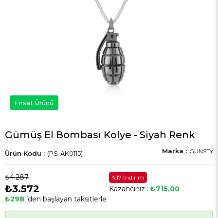
Fırsat Ürünü
Gümüş El Bombası Kolye - Siyah Renk
GUNSTY
(PS-AK0115)
₺4.287
%17 İndirim
₺3.572
Kazancınız :
₺715,00
₺298
’den başlayan taksitlerle