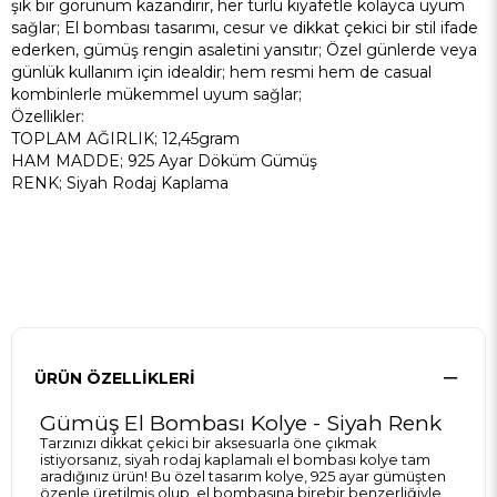
şık bir görünüm kazandırır, her türlü kıyafetle kolayca uyum
sağlar; El bombası tasarımı, cesur ve dikkat çekici bir stil ifade
ederken, gümüş rengin asaletini yansıtır; Özel günlerde veya
günlük kullanım için idealdir; hem resmi hem de casual
kombinlerle mükemmel uyum sağlar;
Özellikler:
TOPLAM AĞIRLIK; 12,45gram
HAM MADDE; 925 Ayar Döküm Gümüş
RENK; Siyah Rodaj Kaplama
ÜRÜN ÖZELLIKLERI
Gümüş El Bombası Kolye - Siyah Renk
Tarzınızı dikkat çekici bir aksesuarla öne çıkmak
istiyorsanız, siyah rodaj kaplamalı el bombası kolye tam
aradığınız ürün! Bu özel tasarım kolye, 925 ayar gümüşten
özenle üretilmiş olup, el bombasına birebir benzerliğiyle