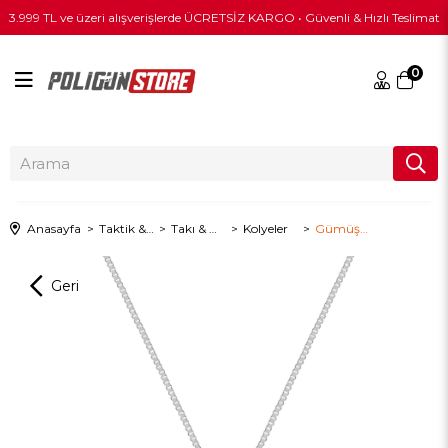
3.999 TL ve üzeri alışverişlerde ÜCRETSİZ KARGO • Güvenli & Hızlı Teslimat
0
Anasayfa
Taktik & Outdoor Giyim
Takı & Mücevher
Kolyeler
Gümüş El Bombası Kolye - Siyah Renk