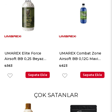
UMAREX Elite Force
UMAREX Combat Zone
Airsoft BB 0,25 Beyaz
Airsoft BB 0,12G Mavi
2700 Adet
5000 Adet
₺563
₺623
Sepete Ekle
Sepete Ekle
ÇOK SATANLAR