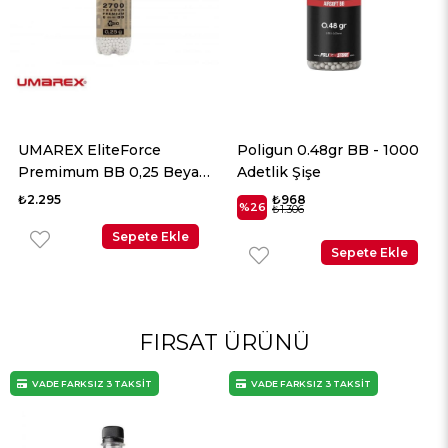
UMAREX EliteForce
Poligun 0.48gr BB - 1000
Premimum BB 0,25 Beyaz
Adetlik Şişe
2700 Adet
₺2.295
₺968
%26
₺1.306
Sepete Ekle
Sepete Ekle
FIRSAT ÜRÜNÜ
VADE FARKSIZ 3 TAKSİT
VADE FARKSIZ 3 TAKSİT