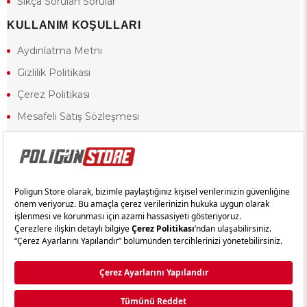
Sıkça Sorulan Sorular
KULLANIM KOŞULLARI
Aydınlatma Metni
Gizlilik Politikası
Çerez Politikası
Mesafeli Satış Sözleşmesi
Ön Bilgilendirme Formu
Kullanım Koşulları
18 yaşından küçük olduğunuz halde siteye girerseniz ve mesafeli satış
sözleşmesinde yer alan hükümlere ters düşerseniz, yaşla ilgili
kısıtlamalardan dolayı oluşabilecek herhangi bir durumda doğacak yasal
sorumluluk ve yükümlülükler tamamen tarafınıza ait olacak ve cezai
yaptırıma tabi tutulabileceksiniz.
Yasa gereği 18 yaşından küçük olanların sitemizi görüntülemesi ve
alışveriş yapmaları yasaktır. Konuyla ilgili olarak site kullanım
sözleşmemimizi okuyabilirsiniz.