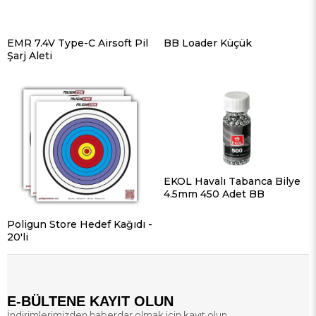
EMR 7.4V Type-C Airsoft Pil
BB Loader Küçük
Şarj Aleti
EKOL Havalı Tabanca Bilye
4.5mm 450 Adet BB
Poligun Store Hedef Kağıdı -
20'li
E-BÜLTENE KAYIT OLUN
İndirimlerimizden haberdar olmak için kayıt olun