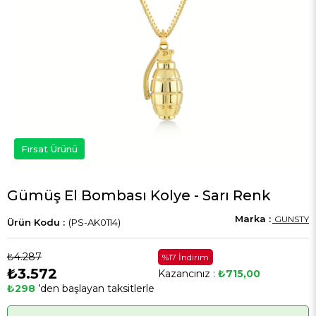
Fırsat Ürünü
Gümüş El Bombası Kolye - Sarı Renk
GUNSTY
(PS-AK0114)
₺4.287
%17 İndirim
₺3.572
Kazancınız :
₺715,00
₺298
’den başlayan taksitlerle