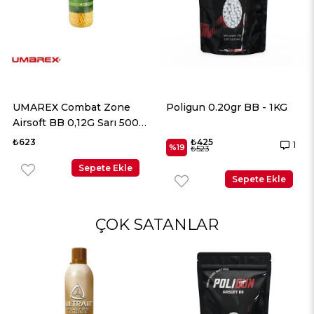
ne
Poligun 0.20gr BB - 1KG
UMAREX Elite Force
ı 5000
Airsoft BB 0,20 Beyaz
2700 Adet
₺425
₺498
1
%19
₺523
kle
Sepete Ek
Sepete Ekle
ÇOK SATANLAR