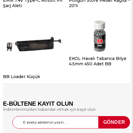
EMR 7.4V Type-C Airsoft Pil
Poligun Store Hedef Kağıdı -
Şarj Aleti
20'li
EKOL Havalı Tabanca Bilye
4.5mm 450 Adet BB
BB Loader Küçük
E-BÜLTENE KAYIT OLUN
İndirimlerimizden haberdar olmak için kayıt olun
GÖNDER