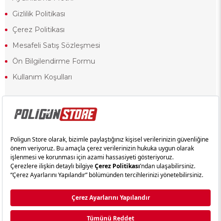
Gizlilik Politikası
Çerez Politikası
Mesafeli Satış Sözleşmesi
Ön Bilgilendirme Formu
Kullanım Koşulları
18 yaşından küçük olduğunuz halde siteye girerseniz ve mesafeli satış
sözleşmesinde yer alan hükümlere ters düşerseniz, yaşla ilgili
kısıtlamalardan dolayı oluşabilecek herhangi bir durumda doğacak yasal
sorumluluk ve yükümlülükler tamamen tarafınıza ait olacak ve cezai
yaptırıma tabi tutulabileceksiniz.
Yasa gereği 18 yaşından küçük olanların sitemizi görüntülemesi ve
alışveriş yapmaları yasaktır. Konuyla ilgili olarak site kullanım
sözleşmemimizi okuyabilirsiniz.
Copyright © poligunstore.com Tüm Hakları Saklıdır.
Ticimax
Tarafından Hazırlanmıştır.