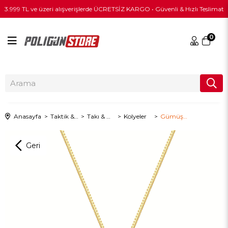
3.999 TL ve üzeri alışverişlerde ÜCRETSİZ KARGO • Güvenli & Hızlı Teslimat
0
Anasayfa
Taktik & Outdoor Giyim
Takı & Mücevher
Kolyeler
Gümüş El Bombası Kolye - Sarı Renk