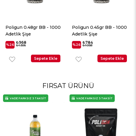
000
Poligun 0.45gr BB - 1000
Poligun 0.40gr BB - 10
Adetlik Şişe
Adetlik Şişe
₺784
₺636
%26
%26
₺1.058
₺859
le
Sepete Ekle
Sepete Ekle
FIRSAT ÜRÜNÜ
VADE FARKSIZ 3 TAKSİT
VADE FARKSIZ 3 TAKSİT