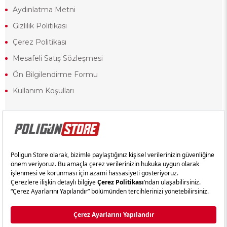
Aydınlatma Metni
Gizlilik Politikası
Çerez Politikası
Mesafeli Satış Sözleşmesi
Ön Bilgilendirme Formu
Kullanım Koşulları
18 yaşından küçük olduğunuz halde siteye girerseniz ve mesafeli satış
sözleşmesinde yer alan hükümlere ters düşerseniz, yaşla ilgili
kısıtlamalardan dolayı oluşabilecek herhangi bir durumda doğacak yasal
sorumluluk ve yükümlülükler tamamen tarafınıza ait olacak ve cezai
yaptırıma tabi tutulabileceksiniz.
Yasa gereği 18 yaşından küçük olanların sitemizi görüntülemesi ve
alışveriş yapmaları yasaktır. Konuyla ilgili olarak site kullanım
sözleşmemimizi okuyabilirsiniz.
Copyright © poligunstore.com Tüm Hakları Saklıdır.
Ticimax
Tarafından Hazırlanmıştır.