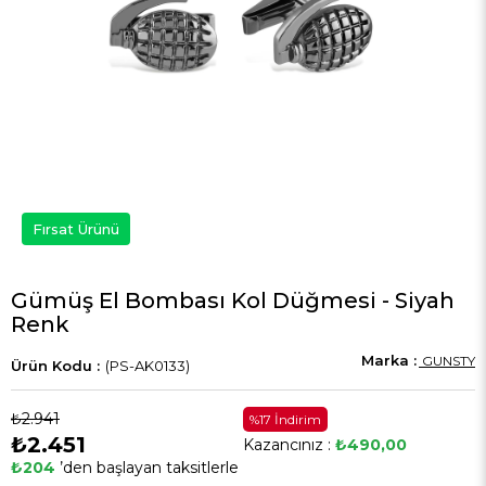
Fırsat Ürünü
Gümüş El Bombası Kol Düğmesi - Siyah
Renk
GUNSTY
(PS-AK0133)
₺2.941
%17 İndirim
₺2.451
Kazancınız :
₺490,00
₺204
’den başlayan taksitlerle