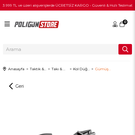
3.999 TL ve üzeri alışverişlerde ÜCRETSİZ KARGO • Güvenli & Hızlı Teslimat
0
Anasayfa
Taktik & Outdoor Giyim
Takı & Mücevher
Kol Düğmeleri
Gümüş El Bombası Kol Düğmesi - Siyah Renk