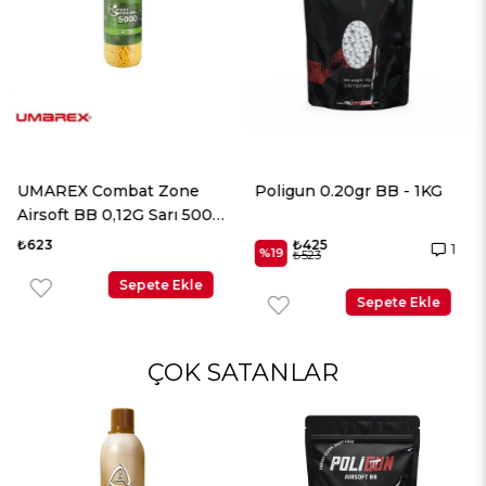
Poligun 0.20gr BB - 1KG
UMAREX Elite Force
Airsoft BB 0,20 Beyaz
2700 Adet
₺425
₺498
1
%19
₺523
Sepete Ekle
Sepete Ekle
ÇOK SATANLAR