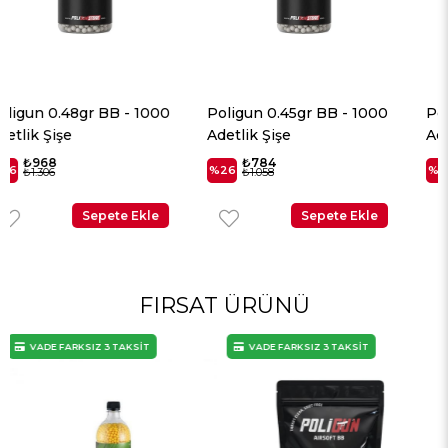
Poligun 0.45gr BB - 1000
Poligun 0.40gr BB - 1000
Adetlik Şişe
Adetlik Şişe
₺784
₺636
%26
%26
₺1.058
₺859
Sepete Ekle
Sepete Ekle
FIRSAT ÜRÜNÜ
VADE FARKSIZ 3 TAKSİT
VADE FARKSIZ 3 TAKSİT