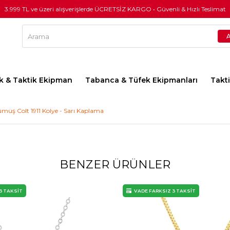
3.999 TL ve üzeri alışverişlerde ÜCRETSİZ KARGO • Güvenli & Hızlı Teslimat
lık & Taktik Ekipman
Tabanca & Tüfek Ekipmanları
Takt
müş Colt 1911 Kolye - Sarı Kaplama
BENZER ÜRÜNLER
3 TAKSİT
VADE FARKSIZ 3 TAKSİT