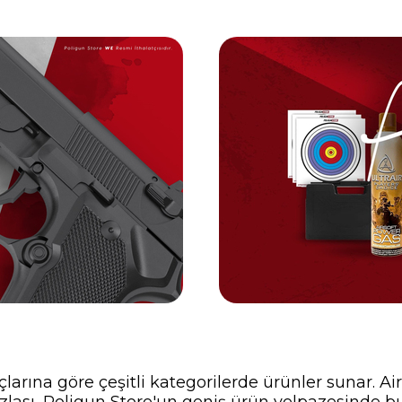
çlarına göre çeşitli kategorilerde ürünler sunar. Ai
zlası, Poligun Store'un geniş ürün yelpazesinde b