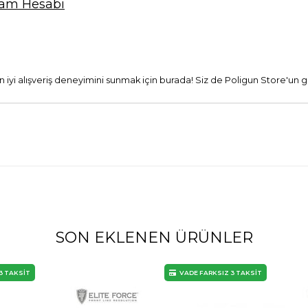
ram Hesabı
 en iyi alışveriş deneyimini sunmak için burada! Siz de Poligun Store'un g
SON EKLENEN ÜRÜNLER
3 TAKSİT
VADE FARKSIZ 3 TAKSİT