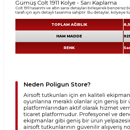
Gümüş Colt 1911 Kolye - Sarı Kaplama
Colt 1911 tasarımı ve altın sarısı detayları birleşerek benzersiz 
tarafı için aynı detaylı tasarıma sahiptir. Bu detaylar, kolyeye lük
TOPLAM AĞIRLIK
8,
HAM MADDE
92
RENK
Sa
Neden Poligun Store?
Airsoft tutkunları için en kaliteli ekipma
oyunlarına meraklı olanlar için geniş b
platformlarından aktif olarak hizmet verm
ticaret platformudur. Profesyonel ve dene
ekipmanlar gibi geniş bir ürün yelpazesine
airsoft tutkunlarının güvenilir alışveriş no