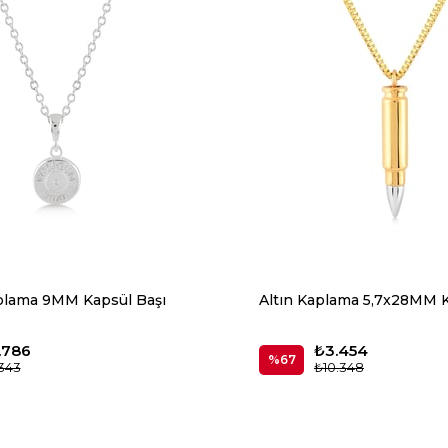
lama 9MM Kapsül Başı
Altın Kaplama 5,7x28MM 
.786
₺3.454
%67
343
₺10.348