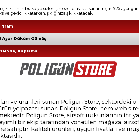
bir şıklık sunan bu kolye sizler için özel olarak tasarlanmıştır. 925 ayar g
s ve çekicilik katarken, şıklığınıza şıklık katacak.
5 gram
5 Ayar Döküm Gümüş
rı Rodaj Kaplama
nları ve ürünleri sunan Poligun Store, sektördeki ö
ir ürün yelpazesi sunan Poligun Store, hem web si
ektedir. Poligun Store, airsoft tutkunlarının ihti
yimli bir ekip tarafından yönetilen mağaza, airsof
 sahiptir. Kaliteli ürünleri, uygun fiyatları ve müş
ktasıdır.