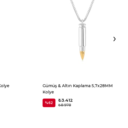
›
Kolye
Gümüş & Altın Kaplama 5,7x28MM
Kolye
₺3.412
%62
₺8.978