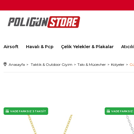
Airsoft
Havalı & Pcp
Çelik Yelekler & Plakalar
Atıcı
Anasayfa
Taktik & Outdoor Giyim
Takı & Mücevher
Kolyeler
Gü
VADE FARKSIZ 3 TAKSİT
VADE FARKSIZ 