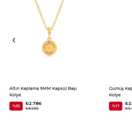
‹
Altın Kaplama 9MM Kapsül Başı
Gümüş Kap
Kolye
Kolye
₺2.786
₺2
%55
%17
₺6.236
₺3.