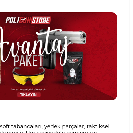
rsoft tabancaları, yedek parçalar, taktiksel
ulunabilir. Her seviyedeki oyuncunun