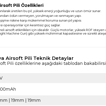
oft Pili Özellikleri
lanılarak üretilen bu pil, yüksek enerji yoğunluğu ve uzun ömür sunar.
nsından ödün vermeyen, yorulmayan ve ısınmayan yapı.
 şişme riskine karşı mükemmel koruma sunan pil yapısı.
operasyonlar için kesintisiz güç sağlar.
li airsoft etkinlikleri için idealdir. Güçlü motorlar, yüksek ROF isteyen 
(Light Machine Gun) gibi yüksek mühimmat kapasitesine ve sürekli ateşe
 Airsoft Pili Teknik Detaylar
 Pili özelliklerine aşağıdaki tablodan bakabilirsi
1V
000mAh
mm | 19mm | 19mm