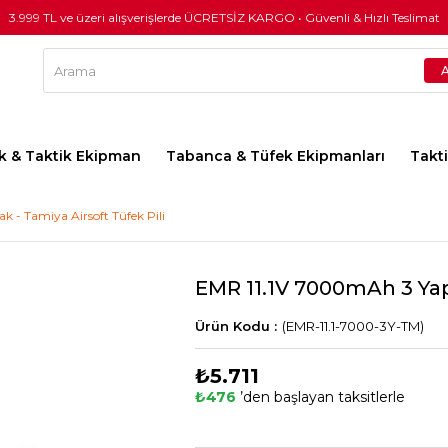
3.999 TL ve üzeri alışverişlerde ÜCRETSİZ KARGO • Güvenli & Hızlı Teslimat
lık & Taktik Ekipman
Tabanca & Tüfek Ekipmanları
Takt
 - Tamiya Airsoft Tüfek Pili
EMR 11.1V 7000mAh 3 Yapr
(EMR-11.1-7000-3Y-TM)
₺5.711
₺476
’den başlayan taksitlerle