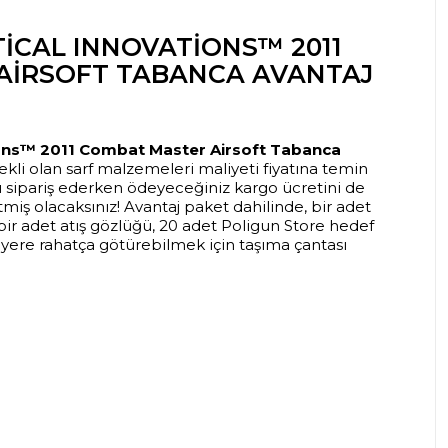
TICAL INNOVATIONS™ 2011
AIRSOFT TABANCA AVANTAJ
ions™ 2011 Combat Master Airsoft Tabanca
kli olan sarf malzemeleri maliyeti fiyatına temin
yrı sipariş ederken ödeyeceğiniz kargo ücretini de
ş olacaksınız! Avantaj paket dahilinde, bir adet
bir adet atış gözlüğü, 20 adet Poligun Store hedef
z yere rahatça götürebilmek için taşıma çantası