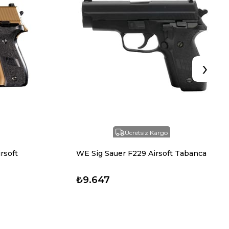
›
Ücretsiz Kargo
rsoft
WE Sig Sauer F229 Airsoft Tabanca
₺9.647