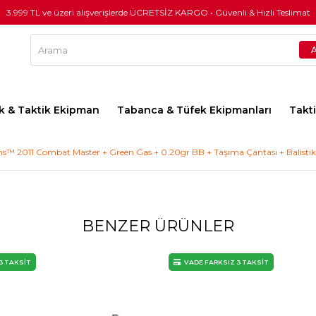
3.999 TL ve üzeri alışverişlerde ÜCRETSİZ KARGO • Güvenli & Hızlı Teslimat
lık & Taktik Ekipman
Tabanca & Tüfek Ekipmanları
Takt
ons™ 2011 Combat Master + Green Gas + 0.20gr BB + Taşıma Çantası + Balisti
BENZER ÜRÜNLER
3 TAKSİT
VADE FARKSIZ 3 TAKSİT