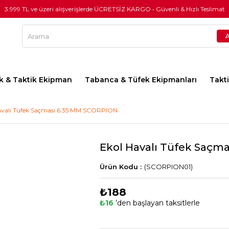
3.999 TL ve üzeri alışverişlerde ÜCRETSİZ KARGO • Güvenli & Hızlı Teslimat
lık & Taktik Ekipman
Tabanca & Tüfek Ekipmanları
Takt
avalı Tüfek Saçması 6.35 MM SCORPION
Ekol Havalı Tüfek Saçm
(SCORPION01)
₺188
₺16
’den başlayan taksitlerle