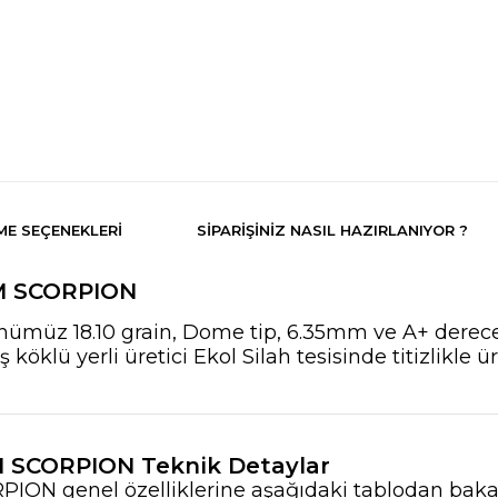
E SEÇENEKLERI
SIPARIŞINIZ NASIL HAZIRLANIYOR ?
MM SCORPION
ümüz 18.10 grain, Dome tip, 6.35mm ve A+ derece bi
köklü yerli üretici Ekol Silah tesisinde titizlikle ü
M SCORPION Teknik Detaylar
ION genel özelliklerine aşağıdaki tablodan bakab