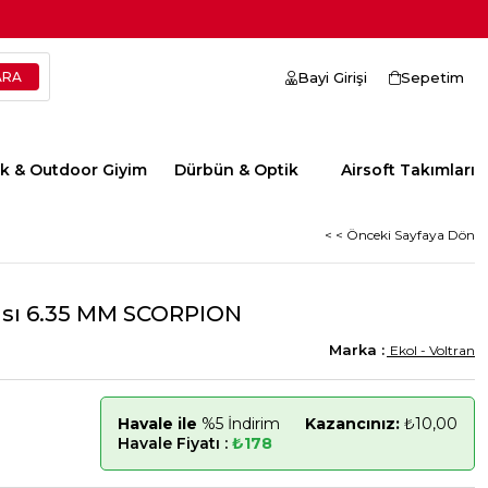
Bayi Girişi
Sepetim
ik & Outdoor Giyim
Dürbün & Optik
Airsoft Takımları
< < Önceki Sayfaya Dön
ası 6.35 MM SCORPION
Ekol - Voltran
Havale ile
%5 İndirim
Kazancınız:
₺10,00
Havale Fiyatı :
₺178