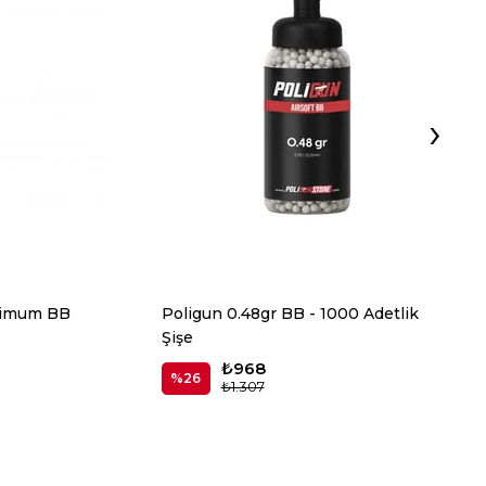
›
mimum BB
Poligun 0.48gr BB - 1000 Adetlik
Şişe
₺968
%26
₺1.307