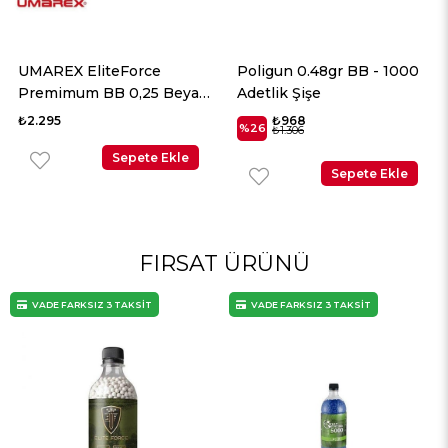
UMAREX EliteForce
Poligun 0.48gr BB - 1000
Premimum BB 0,25 Beyaz
Adetlik Şişe
2700 Adet
₺2.295
₺968
%26
₺1.306
Sepete Ekle
Sepete Ekle
FIRSAT ÜRÜNÜ
VADE FARKSIZ 3 TAKSİT
VADE FARKSIZ 3 TAKSİT