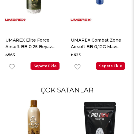
UMAREX Elite Force
UMAREX Combat Zone
Airsoft BB 0,25 Beyaz
Airsoft BB 0,12G Mavi
2700 Adet
5000 Adet
₺563
₺623
Sepete Ekle
Sepete Ekle
ÇOK SATANLAR