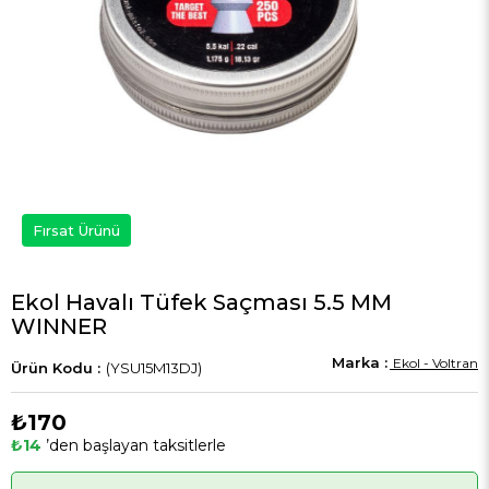
Fırsat Ürünü
Ekol Havalı Tüfek Saçması 5.5 MM
WINNER
Ekol - Voltran
(YSU15M13DJ)
₺170
₺14
’den başlayan taksitlerle