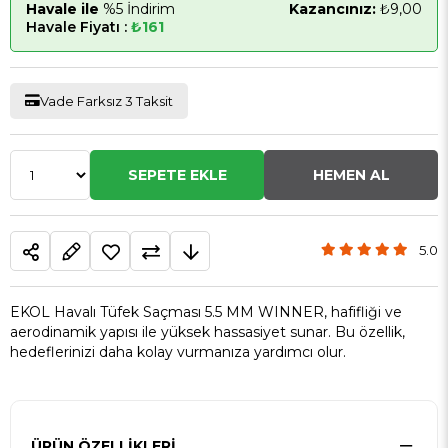
Havale ile
%5 İndirim
Kazancınız:
₺9,00
Havale Fiyatı :
₺161
Vade Farksız 3 Taksit
5.0
EKOL Havalı Tüfek Saçması 5.5 MM WINNER, hafifliği ve
aerodinamik yapısı ile yüksek hassasiyet sunar. Bu özellik,
hedeflerinizi daha kolay vurmanıza yardımcı olur.
ÜRÜN ÖZELLIKLERI