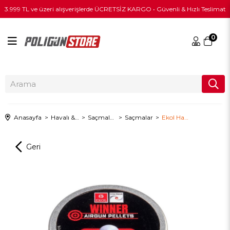
3.999 TL ve üzeri alışverişlerde ÜCRETSİZ KARGO • Güvenli & Hızlı Teslimat
0
Anasayfa
Havalı & PCP
Saçmalar ve Pelletler
Saçmalar
Ekol Havalı Tüfek Saçması 5.5 MM WINNER