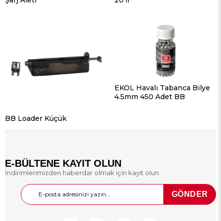
Şarj Aleti
20'li
EKOL Havalı Tabanca Bilye
4.5mm 450 Adet BB
BB Loader Küçük
E-BÜLTENE KAYIT OLUN
İndirimlerimizden haberdar olmak için kayıt olun
GÖNDER