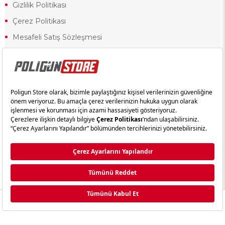
Gizlilik Politikası
Çerez Politikası
Mesafeli Satış Sözleşmesi
Ön Bilgilendirme Formu
Kullanım Koşulları
18 yaşından küçük olduğunuz halde siteye girerseniz ve mesafeli satış
sözleşmesinde yer alan hükümlere ters düşerseniz, yaşla ilgili
kısıtlamalardan dolayı oluşabilecek herhangi bir durumda doğacak yasal
sorumluluk ve yükümlülükler tamamen tarafınıza ait olacak ve cezai
yaptırıma tabi tutulabileceksiniz.
Yasa gereği 18 yaşından küçük olanların sitemizi görüntülemesi ve
alışveriş yapmaları yasaktır. Konuyla ilgili olarak site kullanım
sözleşmemimizi okuyabilirsiniz.
Copyright © poligunstore.com Tüm Hakları Saklıdır.
Ticimax
Tarafından Hazırlanmıştır.
Anasayfa
Kategori
Sepetim
Üye Girişi
Whatsapp