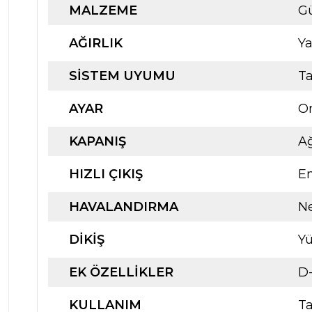
MALZEME
Gü
AĞIRLIK
Ya
SISTEM UYUMU
T
AYAR
Om
KAPANIŞ
Ağ
HIZLI ÇIKIŞ
E
HAVALANDIRMA
Ne
DIKIŞ
Yü
EK ÖZELLIKLER
D-
KULLANIM
Ta