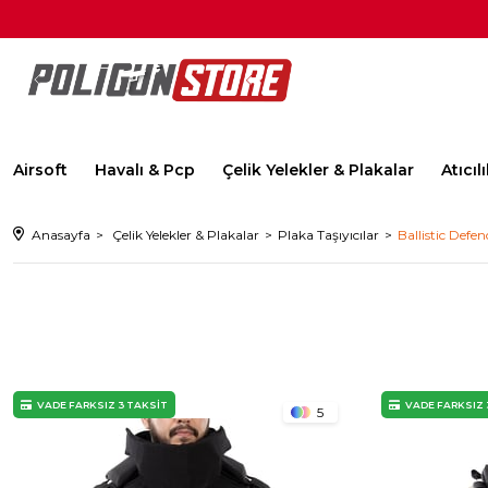
Airsoft
Havalı & Pcp
Çelik Yelekler & Plakalar
Atıcı
Anasayfa
Çelik Yelekler & Plakalar
Plaka Taşıyıcılar
Ballistic Defen
VADE FARKSIZ 3 TAKSİT
VADE FARKSIZ 
5