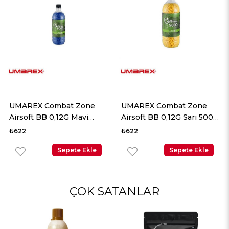
UMAREX Combat Zone
UMAREX Combat Zone
Airsoft BB 0,12G Mavi
Airsoft BB 0,12G Sarı 5000
5000 Adet
Adet
₺622
₺622
Sepete Ekle
Sepete Ekle
ÇOK SATANLAR