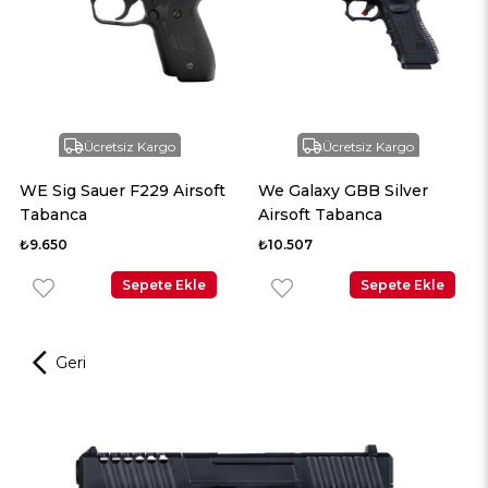
Ücretsiz Kargo
Ücretsiz Kargo
g Sauer F229 Airsoft
We Galaxy GBB Silver
We Glo
nca
Airsoft Tabanca
Titani
Taban
0
₺10.507
₺9.084
Sepete Ekle
Sepete Ekle