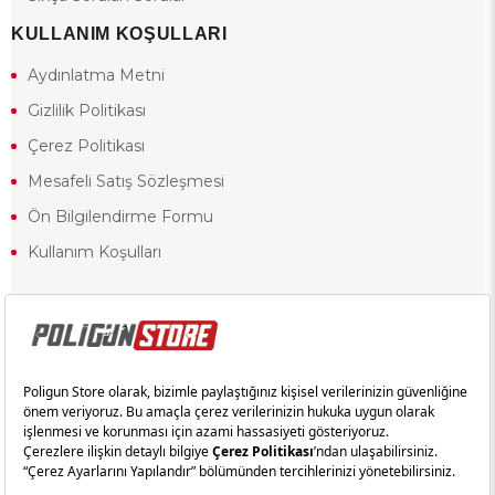
KULLANIM KOŞULLARI
Aydınlatma Metni
Gizlilik Politikası
Çerez Politikası
Mesafeli Satış Sözleşmesi
Ön Bilgilendirme Formu
Kullanım Koşulları
18 yaşından küçük olduğunuz halde siteye girerseniz ve mesafeli satış
sözleşmesinde yer alan hükümlere ters düşerseniz, yaşla ilgili
kısıtlamalardan dolayı oluşabilecek herhangi bir durumda doğacak yasal
sorumluluk ve yükümlülükler tamamen tarafınıza ait olacak ve cezai
yaptırıma tabi tutulabileceksiniz.
Yasa gereği 18 yaşından küçük olanların sitemizi görüntülemesi ve
alışveriş yapmaları yasaktır. Konuyla ilgili olarak site kullanım
sözleşmemimizi okuyabilirsiniz.
Copyright © poligunstore.com Tüm Hakları Saklıdır.