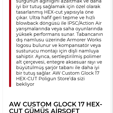
sürgünün ağırlığını azaltmak ve daha
iyi bir tutuş sağlamak için özel olarak
tasarlanmış HEX-cut yapısıyla öne
çıkar. Ultra hafif geri tepme ve hızlı
blowback döngüsü ile IPSC/Action Air
yarışmalarında veya saha oyunlarında
yüksek performans sunar. Tabancanın
dış namlusu üzerinde Armorer Works
logosu bulunur ve kompansatör veya
susturucu montajı için dişli namluya
sahiptir. Ayrıca, sertleştirilmiş polimer
alt çerçevesi, entegre aksesuar rayı ve
büyütülmüş şarjör tabanı ile daha iyi
bir tutuş sağlar. AW Custom Glock 17
HEX-CUT Poligun Store’da sizi
bekliyor
AW CUSTOM GLOCK 17 HEX-
CUT GÜMÜŞ AIRSOFT