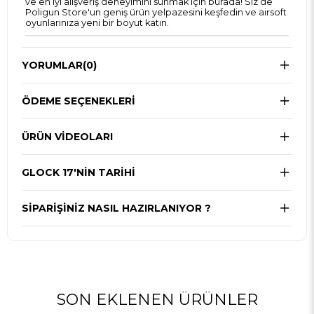
ve en iyi alışveriş deneyimini sunmak için burada! Siz de
Poligun Store'un geniş ürün yelpazesini keşfedin ve airsoft
oyunlarınıza yeni bir boyut katın.
YORUMLAR
(0)
ÖDEME SEÇENEKLERI
ÜRÜN VİDEOLARI
GLOCK 17'NIN TARIHI
SIPARIŞINIZ NASIL HAZIRLANIYOR ?
SON EKLENEN ÜRÜNLER