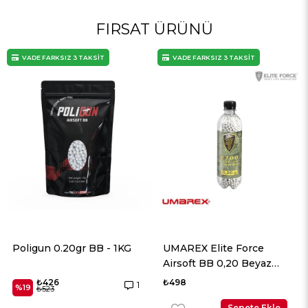
FIRSAT ÜRÜNÜ
VADE FARKSIZ 3 TAKSİT
VADE FARKSIZ 3 TAKSİT
Poligun 0.20gr BB - 1KG
UMAREX Elite Force
Airsoft BB 0,20 Beyaz
2700 Adet
₺426
₺498
1
%19
₺523
Sepete Ekle