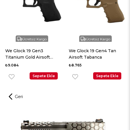
Ücretsiz Kargo
Ücretsiz Kargo
We Glock 19 Gen3
We Glock 19 Gen4 Tan
Titanium Gold Airsoft
Airsoft Tabanca
Tabanca
₺9.084
₺8.765
Sepete Ekle
Sepete Ekle