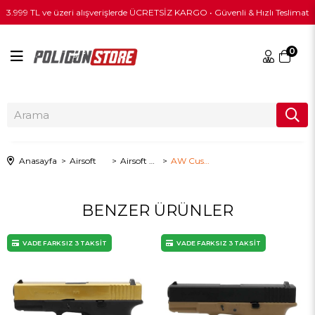
3.999 TL ve üzeri alışverişlerde ÜCRETSİZ KARGO • Güvenli & Hızlı Teslimat
0
Anasayfa
Airsoft
Airsoft Tabanca
AW Custom Glock 17 HEX-CUT Gümüş Airsoft Tabanca
BENZER ÜRÜNLER
VADE FARKSIZ 3 TAKSİT
VADE FARKSIZ 3 TAKSİT