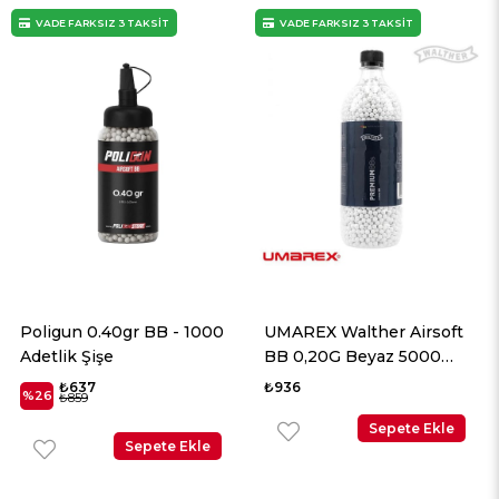
VADE FARKSIZ 3 TAKSİT
VADE FARKSIZ 3 TAKSİT
Poligun 0.40gr BB - 1000
UMAREX Walther Airsoft
Adetlik Şişe
BB 0,20G Beyaz 5000
Adet
₺637
₺936
%26
₺859
Sepete Ekle
Sepete Ekle