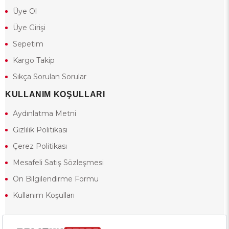
Üye Ol
Üye Girişi
Sepetim
Kargo Takip
Sıkça Sorulan Sorular
KULLANIM KOŞULLARI
Aydınlatma Metni
Gizlilik Politikası
Çerez Politikası
Mesafeli Satış Sözleşmesi
Ön Bilgilendirme Formu
Kullanım Koşulları
18 yaşından küçük olduğunuz halde siteye girerseniz ve mesafeli satış
sözleşmesinde yer alan hükümlere ters düşerseniz, yaşla ilgili