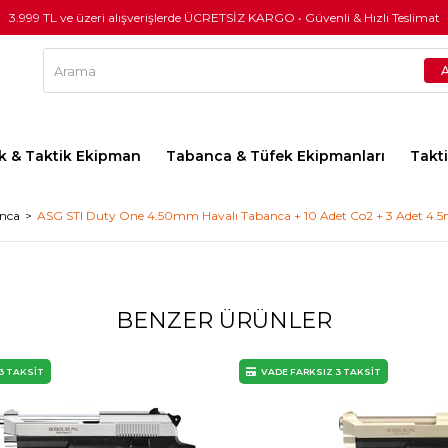
3.999 TL ve üzeri alışverişlerde ÜCRETSİZ KARGO • Güvenli & Hızlı Teslimat
lık & Taktik Ekipman
Tabanca & Tüfek Ekipmanları
Takt
anca
ASG STI Duty One 4.50mm Havalı Tabanca + 10 Adet Co2 + 3 Adet 4.5
BENZER ÜRÜNLER
3 TAKSİT
VADE FARKSIZ 3 TAKSİT