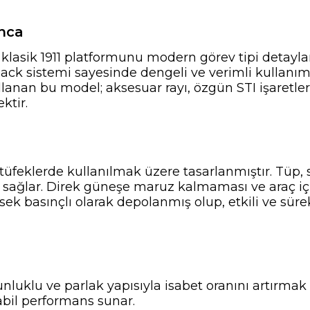
nca
, klasik 1911 platformunu modern görev tipi detaylar
ack sistemi sayesinde dengeli ve verimli kullanım s
llanan bu model; aksesuar rayı, özgün STI işaretl
ktir.
 tüfeklerde kullanılmak üzere tasarlanmıştır. Tüp, 
s sağlar. Direk güneşe maruz kalmaması ve araç iç
k basınçlı olarak depolanmış olup, etkili ve sürek
luklu ve parlak yapısıyla isabet oranını artırmak 
abil performans sunar.