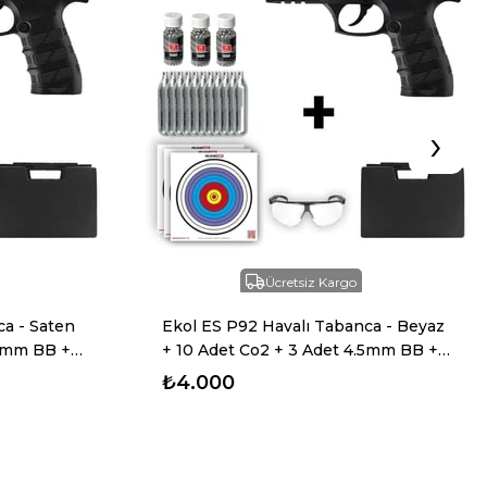
›
Ücretsiz Kargo
ca - Saten
Ekol ES P92 Havalı Tabanca - Beyaz
.5mm BB +
+ 10 Adet Co2 + 3 Adet 4.5mm BB +
 Gözlük
Taşıma Çantası + Balistik Gözlük
₺4.000