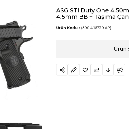
ASG STI Duty One 4.50mm
4.5mm BB + Taşıma Çanta
(500.4.16730.AP)
Ürün 