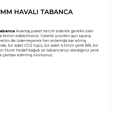
50MM HAVALI TABANCA
Tabanca
Avantaj paket tercih ederek gerekli olan
 temin edebilirsiniz. Üstelik ürünleri ayrı sipariş
retini de ödemeyerek her anlamda kar etmiş
inde, bir adet CO2 tüpü, bir adet 4.5mm çelik BB, bir
un Store hedef kağıdı ve tabancanızı istediğiniz yere
a çantası edinmiş olursunuz.