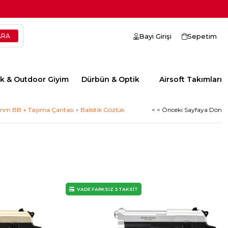
Bayi Girişi
Sepetim
ik & Outdoor Giyim
Dürbün & Optik
Airsoft Takımları
mm BB + Taşıma Çantası + Balistik Gözlük
< < Önceki Sayfaya Dön
VADE FARKSIZ 3 TAKSİT