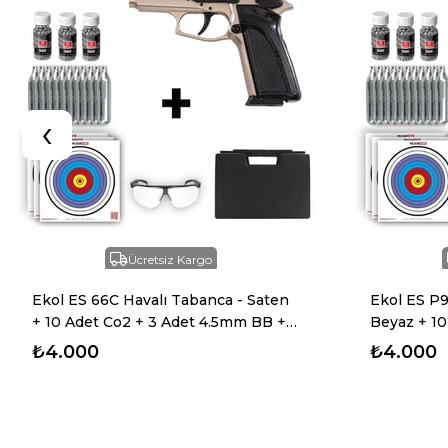
‹
Ücretsiz Kargo
Ekol ES 66C Havalı Tabanca - Saten
Ekol ES P9
+ 10 Adet Co2 + 3 Adet 4.5mm BB +
Beyaz + 10
Taşıma Çantası + Balistik Gözlük
BB + Taşım
₺4.000
₺4.000
Gözlük