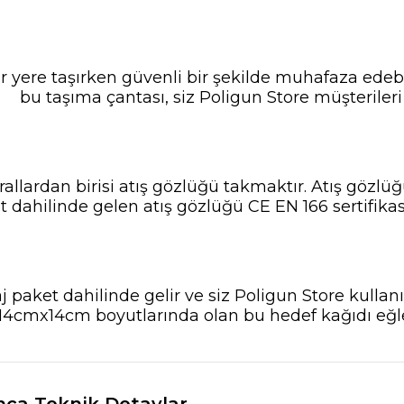
ir yere taşırken güvenli bir şekilde muhafaza edebil
bu taşıma çantası, siz Poligun Store müşterileri 
allardan birisi atış gözlüğü takmaktır. Atış gözlü
t dahilinde gelen atış gözlüğü CE EN 166 sertifikas
 paket dahilinde gelir ve siz Poligun Store kullan
. 14cmx14cm boyutlarında olan bu hedef kağıdı eğl
nca Teknik Detaylar