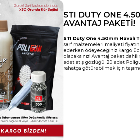
STI DUTY ONE 4.
AVANTAJ PAKETI!
STI Duty One 4.50mm Havalı 
sarf malzemeleri maliyeti fiyatına
ederken ödeyeceğiniz kargo üc
olacaksınız! Avantaj paket dahil
adet atış gözlüğü, 20 adet Polig
rahatça götürebilmek için taşım