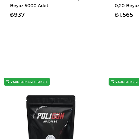
Beyaz 5000 Adet
0,20 Beya
₺937
₺1.565
VADE FARKSIZ 3 TAKSİT
VADE FARKSIZ 