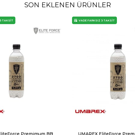
SON EKLENEN ÜRÜNLER
3 TAKSİT
VADE FARKSIZ 3 TAKSİT
liteForce Premimum BB
UMAREX EliteForce Pre