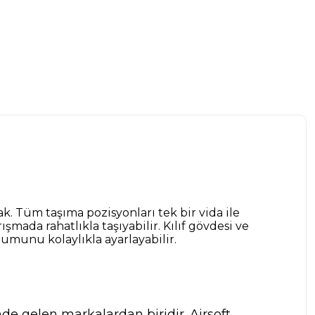
k. Tüm taşıma pozisyonları tek bir vida ile
şmada rahatlıkla taşıyabilir. Kılıf gövdesi ve
numunu kolaylıkla ayarlayabilir.
nde gelen markalardan biridir. Airsoft