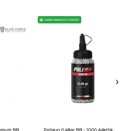
VADE FARKSIZ 3 TAKSİT
›
mimum BB
Poligun 0.48gr BB - 1000 Adetlik