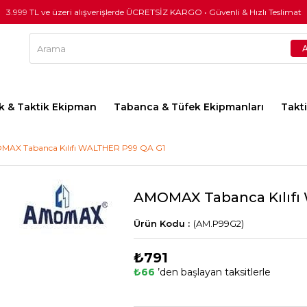
3.999 TL ve üzeri alışverişlerde ÜCRETSİZ KARGO • Güvenli & Hızlı Teslimat
lık & Taktik Ekipman
Tabanca & Tüfek Ekipmanları
Takt
AX Tabanca Kılıfı WALTHER P99 QA G1
AMOMAX Tabanca Kılıfı
(AM.P99G2)
₺791
₺66
’den başlayan taksitlerle