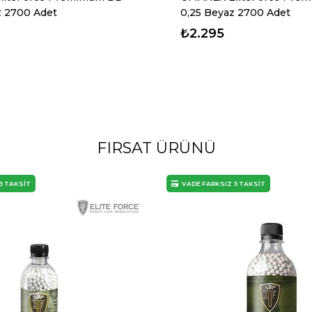
z 2700 Adet
0,25 Beyaz 2700 Adet
₺2.295
FIRSAT ÜRÜNÜ
3 TAKSİT
VADE FARKSIZ 3 TAKSİT