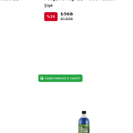
Şişe
₺968
%26
₺1.306
VADE FARKSIZ 3 TAKSİT