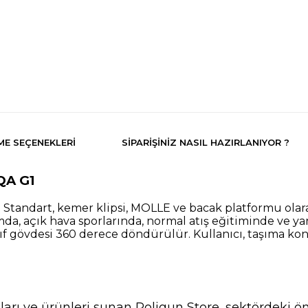
E SEÇENEKLERI
SIPARIŞINIZ NASIL HAZIRLANIYOR ?
QA G1
 Standart, kemer klipsi, MOLLE ve bacak platformu olara
mda, açık hava sporlarında, normal atış eğitiminde ve yarı
Kılıf gövdesi 360 derece döndürülür. Kullanıcı, taşıma ko
nları ve ürünleri sunan Poligun Store, sektördeki ö