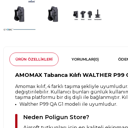
ÜRÜN ÖZELLIKLERI
YORUMLAR
(0)
ÖDEM
AMOMAX Tabanca Kılıfı WALTHER P99 
Amomax kılıf, 4 farklı taşıma şekliyle uyumludur.
değiştirilebilir. Kullanıcı bunları günlük kullanı
taşıma platformu bir diş dişli ile bağlanmıştır. 
Walther P99 QA G1 modeli ile uyumludur.
Neden Poligun Store?
Airsoft tutkunları için en kaliteli ekipma