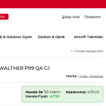
Bayi Girişi
Sepetim
ik & Outdoor Giyim
Dürbün & Optik
Airsoft Takımları
< < Önceki Sayfaya Dön
 WALTHER P99 QA G1
Cytac - Amomax
Havale ile
%5 İndirim
Kazancınız:
₺39,00
Havale Fiyatı :
₺752