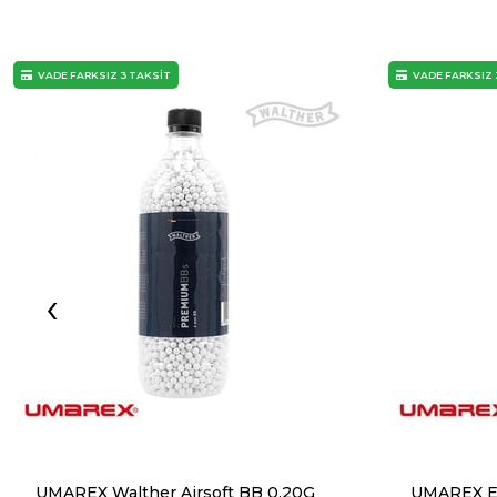
VADE FARKSIZ 3 TAKSİT
VADE FARKSIZ 
‹
UMAREX Walther Airsoft BB 0,20G
UMAREX E