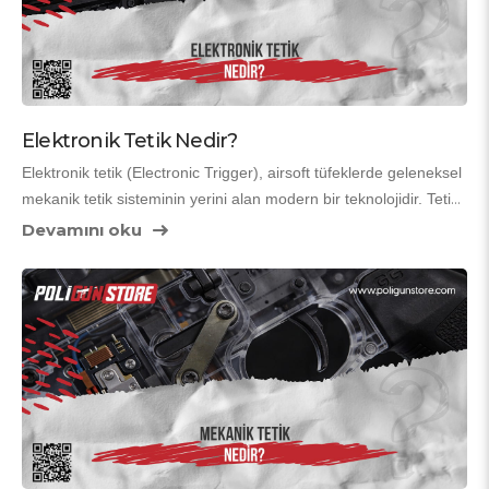
Elektronik Tetik Nedir?
Elektronik tetik (Electronic Trigger), airsoft tüfeklerde geleneksel 
mekanik tetik sisteminin yerini alan modern bir teknolojidir. Tetik 
çekildiğinde mekanik bağlantılar yerine elektronik sensörler ve 
Devamını oku
mikroişlemci devreye girer. Bu sistem, motoru doğrudan kontrol 
ederek atış tepkisini hızlandırır, ekstra özellikler ekler ve tüfeğin 
genel performansını yükseltir. Özellikle hızlı oyunlarda (CQB) ve 
performans odaklı oyuncular için vazgeçilmez hale gelmiştir.