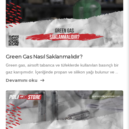
pozisyonu
 ve 
kullanım alışkanlıkları
 ile ilgilidir.
Green Gas Nasıl Saklanmalıdır?
Green gas, airsoft tabanca ve tüfeklerde kullanılan basınçlı bir 
gaz karışımıdır. İçeriğinde propan ve silikon yağı bulunur ve 
doğru saklama koşulları sağlandığında uzun süre güvenle 
Devamını oku
kullanılabilir. Ancak basınçlı bir ürün olması nedeniyle 
yanlış 
saklama
, performans düşüklüğü veya güvenlik riski doğurabilir. 
Bu nedenle green gas’in nasıl saklanması gerektiğini bilmek 
hem güvenlik hem de ekipman sağlığı açısından önemlidir.