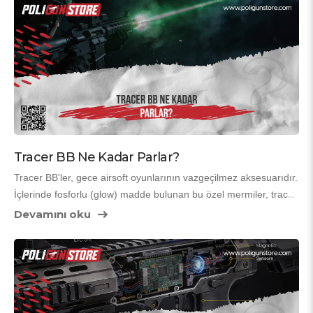
detaylı açıklama!
Tracer BB Ne Kadar Parlar?
Tracer BB'ler, gece airsoft oyunlarının vazgeçilmez aksesuarıdır. 
İçlerinde fosforlu (glow) madde bulunan bu özel mermiler, tracer 
ünitesi (tracer susturucu) tarafından UV ışığıyla şarj edildiğinde 
Devamını oku
namludan çıkarken parlak bir iz bırakır. Peki tracer BB'ler ne 
kadar parlar, ne kadar süre görünür kalır ve parlaklık seviyesi 
neye göre değişir? İşte detaylar!