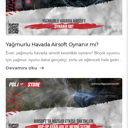
etkisiz hem de etik dışıdır.
Yağmurlu Havada Airsoft Oynanır mı?
Evet, yağmurlu havada airsoft kesinlikle oynanır! Birçok oyuncu 
için yağmur, oyunu daha gerçekçi, zorlu ve eğlenceli hale getirir. 
Askeri simülasyonların vazgeçilmezi olan kötü hava koşulları, 
Devamını oku
airsoft'un ruhuna çok uygundur. Hafif çiseleme veya orta 
şiddette yağmurda sorun yaşanmaz; önemli olan tüfeğinizi ve 
kendinizi doğru şekilde korumaktır. Saha kurallarına dikkat edin 
– bazı outdoor sahalar yağmuru bahane etmez ve oyuna devam 
eder.