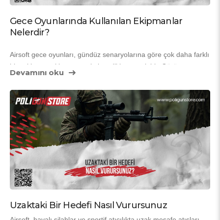
Gece Oyunlarında Kullanılan Ekipmanlar
Nelerdir?
Airsoft gece oyunları, gündüz senaryolarına göre çok daha farklı 
bir yaklaşım, ekipman seçimi ve dikkat gerektirir. Görüş 
Devamını oku
mesafesinin azalması, sessizliğin artması ve rakiplerin gizlenme 
ihtimalinin yükselmesi nedeniyle oyuncuların doğru ekipmanlarla 
Aşağıda, gece oyunlarında en çok tercih edilen ve performansı 
sahaya çıkması büyük önem taşır.
doğrudan etkileyen ekipmanları bulabilirsiniz.
 Gece oyunlarında kullanılan ekipmanlar, hem güvenliği artırır 
hem de oyunculara stratejik avantaj sağlar.
Uzaktaki Bir Hedefi Nasıl Vurursunuz
Airsoft, havalı silahlar ve sportif atıcılıkta uzak mesafe atışları 