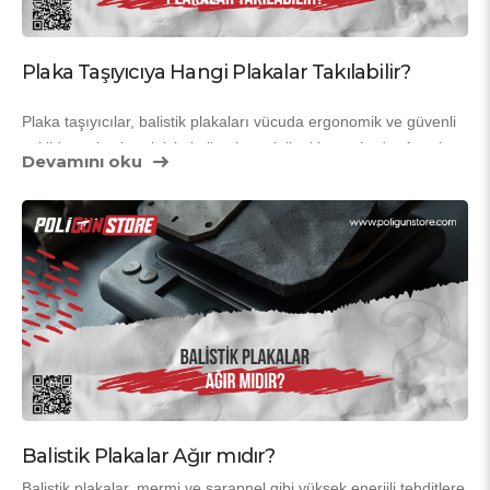
Plaka Taşıyıcıya Hangi Plakalar Takılabilir?
Plaka taşıyıcılar, balistik plakaları vücuda ergonomik ve güvenli 
şekilde yerleştirmek için kullanılan taktik ekipmanlardır. Ancak 
Devamını oku
her plaka taşıyıcı her plaka türüyle uyumlu değildir. Kullanılacak 
plakanın 
boyutu, malzemesi, kalınlığı ve koruma seviyesi
, 
Bu nedenle “Plaka taşıyıcıya hangi plakalar takılabilir?” 
taşıyıcının yapısına göre belirlenmelidir.
sorusunun cevabı, plaka yapısının ve taşıyıcı özelliklerinin doğru 
anlaşılmasıyla mümkündür.
Balistik Plakalar Ağır mıdır?
Balistik plakalar, mermi ve şarapnel gibi yüksek enerjili tehditlere 