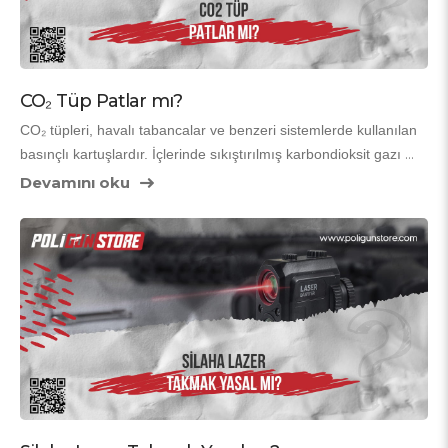
CO₂ Tüp Patlar mı?
CO₂ tüpleri, havalı tabancalar ve benzeri sistemlerde kullanılan 
basınçlı kartuşlardır. İçlerinde sıkıştırılmış karbondioksit gazı 
bulunur ve bu gazın basıncı sayesinde cihazlar çalışır. Bu 
Devamını oku
nedenle kullanıcıların en merak ettiği konulardan biri 
“CO₂ tüp 
patlar mı?”
 sorusudur. Doğru kullanımda CO₂ tüpler patlamaz, 
ancak bazı hatalı durumlarda risk oluşabilir.