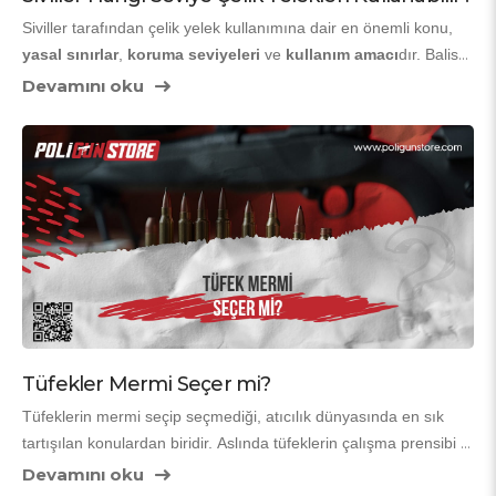
Siviller tarafından çelik yelek kullanımına dair en önemli konu, 
yasal sınırlar
, 
koruma seviyeleri
 ve 
kullanım amacı
dır. Balistik 
koruma ekipmanları, askeri veya emniyet personeli dışında da 
Devamını oku
kişisel güvenlik için tercih edilebilmektedir. Ancak her balistik 
seviyenin kullanım şartı farklıdır. Türkiye’de sivillerin hangi 
seviyede çelik yelek kullanabileceği hem uygulamada hem de 
mevzuatta belirli çerçevelere sahiptir.
Tüfekler Mermi Seçer mi?
Tüfeklerin mermi seçip seçmediği, atıcılık dünyasında en sık 
tartışılan konulardan biridir. Aslında tüfeklerin çalışma prensibi 
gereği 
kullandıkları mermi türü, barut basıncı ve mermi 
Devamını oku