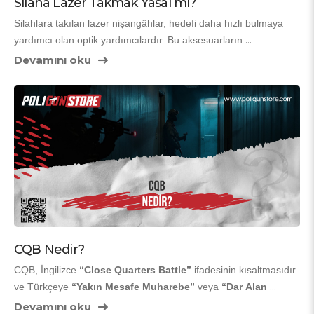
Silaha Lazer Takmak Yasal mı?
Silahlara takılan lazer nişangâhlar, hedefi daha hızlı bulmaya 
yardımcı olan optik yardımcılardır. Bu aksesuarların 
yaygınlaşmasıyla birlikte en çok sorulan sorulardan biri de 
Devamını oku
“silaha lazer takmak yasal mı?”
 sorusudur. Türkiye’de bu 
konu, kullanılan silahın türüne ve lazerin hangi amaçla 
takıldığına göre farklı değerlendirilir.
CQB Nedir?
CQB, İngilizce 
“Close Quarters Battle”
 ifadesinin kısaltmasıdır 
ve Türkçeye 
“Yakın Mesafe Muharebe”
 veya 
“Dar Alan 
Çatışması”
 olarak çevrilir. Bu terim; çok dar, kapalı veya sınırlı 
Devamını oku