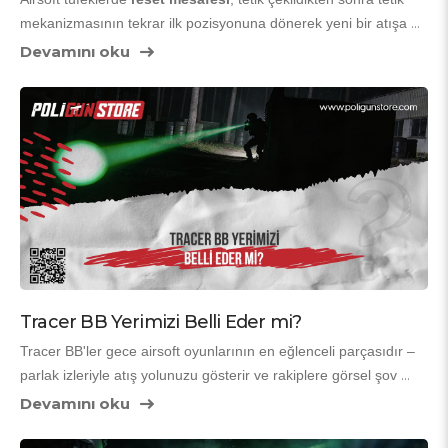
mekanizmasının tekrar ilk pozisyonuna dönerek yeni bir atışa 
hazır hale gelmesi için gereken hareket mesafesidir. Basitçe 
Devamını oku
söylemek gerekirse, tetik çekişi bittikten sonra tetik parmağınız 
ne kadar gevşetmeniz gerekir ki tüfek tekrar ateş edebilsin? İşte 
bu mesafe "reset mesafesi"dir.
Tracer BB Yerimizi Belli Eder mi?
Tracer BB'ler gece airsoft oyunlarının en eğlenceli parçasıdır – 
parlak izleriyle atış yolunuzu gösterir ve rakiplere görsel şov 
yapar. Ama en çok sorulan soru: "Tracer BB kullanınca yerim 
Devamını oku
belli olur mu?" Cevap hem evet hem hayır. Doğru kullanıldığında 
avantaj sağlar, yanlış kullanıldığında ise dezavantaj olabilir. İşte 