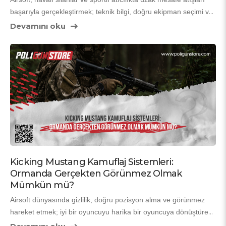
başarıyla gerçekleştirmek; teknik bilgi, doğru ekipman seçimi ve 
düzenli pratik gerektirir. Uzak bir hedefi vurmak, yalnızca tetiğe 
Devamını oku
basmakla ilgili değildir. Rüzgâr, namlu temizliği, mermi ağırlığı, 
duruş tekniği ve optik ayarları gibi birçok değişken sonucu 
doğrudan etkiler. Bu nedenle uzak mesafe atışları, doğru 
yöntemler uygulandığında geliştirilebilir bir beceridir.
Kicking Mustang Kamuflaj Sistemleri:
Ormanda Gerçekten Görünmez Olmak
Mümkün mü?
Airsoft dünyasında gizlilik, doğru pozisyon alma ve görünmez 
hareket etmek; iyi bir oyuncuyu harika bir oyuncuya dönüştüren 
unsurlardır. Özellikle orman ve doğal alanlarda oynanan 