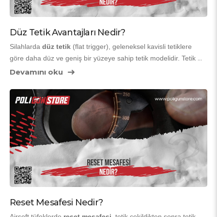
Düz Tetik Avantajları Nedir?
Silahlarda 
düz tetik
 (flat trigger), geleneksel kavisli tetiklere 
göre daha düz ve geniş bir yüzeye sahip tetik modelidir. Tetik 
yüzeyi düz olduğu için parmak teması daha geniş ve sabit olur. 
Devamını oku
Özellikle performans odaklı oyuncular tarafından tercih edilir. 
Peki düz tetik kullanmanın avantajları neler? İşte detaylar!
Reset Mesafesi Nedir?
Airsoft tüfeklerde 
reset mesafesi
, tetik çekildikten sonra tetik 