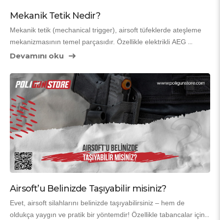
Mekanik Tetik Nedir?
Mekanik tetik (mechanical trigger), airsoft tüfeklerde ateşleme 
mekanizmasının temel parçasıdır. Özellikle elektrikli AEG 
(Automatic Electric Gun) modellerinde tetik çekildiğinde dişliler 
Devamını oku
ve pistonu harekete geçirerek BB mermisini fırlatan sistemdir. 
Basitçe söylemek gerekirse, mekanik tetik “tetik çekildiğinde 
silahın çalışmasını sağlayan mekanik bağlantı”dır.
Airsoft’u Belinizde Taşıyabilir misiniz?
Evet, airsoft silahlarını belinizde taşıyabilirsiniz – hem de 
oldukça yaygın ve pratik bir yöntemdir! Özellikle tabancalar için 