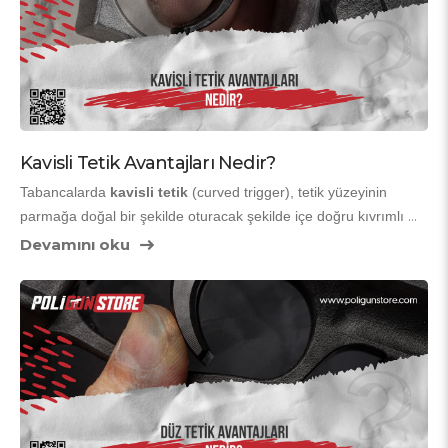
Kavisli Tetik Avantajları Nedir?
Tabancalarda 
kavisli tetik
 (curved trigger), tetik yüzeyinin 
parmağa doğal bir şekilde oturacak şekilde içe doğru kıvrımlı 
olduğu geleneksel tetik tasarımıdır. Düz tetiklere göre daha 
Devamını oku
klasik bir his verir ve birçok oyuncunun ilk tercihi olur. Peki kavisli 
tetik kullanmanın avantajları neler? İşte detaylı açıklama!