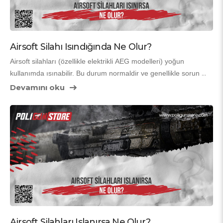
Airsoft Silahı Isındığında Ne Olur?
Airsoft silahları (özellikle elektrikli AEG modelleri) yoğun 
kullanımda ısınabilir. Bu durum normaldir ve genellikle sorun 
yaratmaz, ancak aşırı ısınma tüfeğin performansını düşürür ve 
Devamını oku
uzun vadede hasara yol açabilir. İşte ısınma durumunda neler 
olur ve nasıl önlem almanız gerektiği.
Airsoft Silahları Islanırsa Ne Olur?