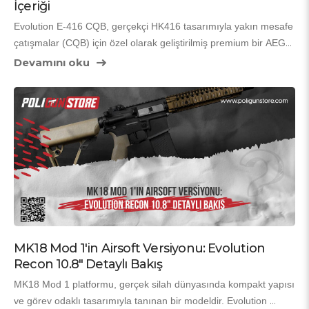
İçeriği
Evolution E-416 CQB, gerçekçi HK416 tasarımıyla yakın mesafe 
çatışmalar (CQB) için özel olarak geliştirilmiş premium bir AEG. 
Metal ağırlıklı sağlam gövdesi, 6.01 mm hassas iç namlu ve 
Devamını oku
rotary hop-up sistemi sayesinde üstün isabet ve performans 
sunuyor. PoligunStore’un LiPo pil, kaliteli BB ve M120 yedek yay 
hediyeli paketiyle gelen bu tüfek, kutudan çıkar çıkmaz sahaya 
hazır hale geliyor – hem yeni başlayanlar hem de deneyimli 
oyuncular için mükemmel bir seçim.
MK18 Mod 1'in Airsoft Versiyonu: Evolution
Recon 10.8" Detaylı Bakış
MK18 Mod 1 platformu, gerçek silah dünyasında kompakt yapısı 
ve görev odaklı tasarımıyla tanınan bir modeldir. Evolution 