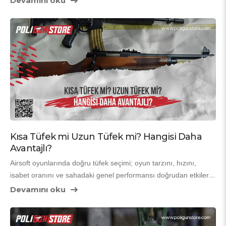
Devamını oku
oyunlarda kamuflaj performansı, oyunun kaderini değiştirebilir. 
İşte tam da bu noktada 
Kicking Mustang (KMCS)
 kamuflaj 
sistemleri devreye giriyor. KMCS, dünya çapında “görünmezlik 
seviyesinde kamuflaj” sağlayan yapısıyla airsoft topluluğunda 
büyük bir ün kazandı.
Kısa Tüfek mi Uzun Tüfek mi? Hangisi Daha
Avantajlı?
Airsoft oyunlarında doğru tüfek seçimi; oyun tarzını, hızını, 
isabet oranını ve sahadaki genel performansı doğrudan etkiler. 
Bu nedenle oyuncuların en sık sorduğu sorulardan biri 
“Kısa 
Devamını oku
tüfek mi yoksa uzun tüfek mi daha avantajlı?”
 sorusudur.
 Her iki tüfek tipi de farklı oyun senaryolarında güçlü yönlere 
sahiptir. Doğru tercih tamamen 
oyun alanı
, 
oyuncunun 