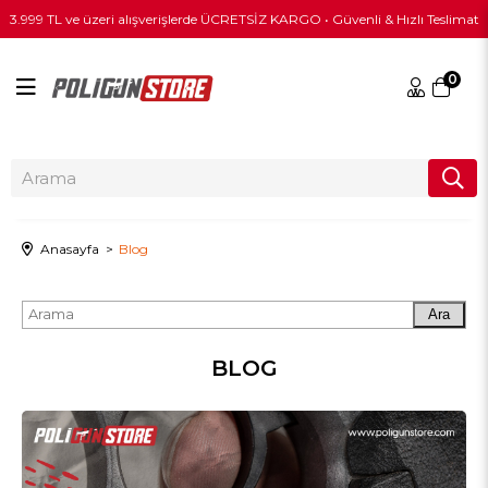
3.999 TL ve üzeri alışverişlerde ÜCRETSİZ KARGO • Güvenli & Hızlı Teslimat
0
Anasayfa
Blog
Ara
BLOG