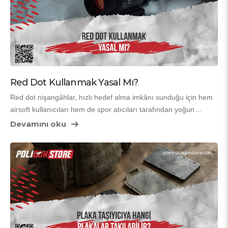
Red Dot Kullanmak Yasal Mı?
Red dot nişangâhlar, hızlı hedef alma imkânı sunduğu için hem 
airsoft kullanıcıları hem de spor atıcıları tarafından yoğun 
şekilde tercih edilen optik aksesuarlardır. Ancak bu ekipmanların 
Devamını oku
kullanımıyla ilgili en çok merak edilen konulardan biri şudur: 
Red 
dot kullanmak yasal mı?
 Bu sorunun cevabı, red dot’un 
hangi silahla
, 
hangi amaçla
 ve 
nerede
 kullanıldığına göre değişmektedir.