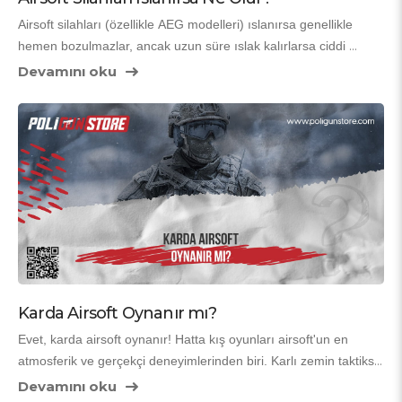
Airsoft silahları (özellikle AEG modelleri) ıslanırsa genellikle 
hemen bozulmazlar, ancak uzun süre ıslak kalırlarsa ciddi 
sorunlar çıkabilir. Elektrikli tüfeklerde pil bağlantıları, gazlı 
Devamını oku
modellerde contalar ve yaylılarda metal parçalar risk altındadır. 
İyi haber: Doğru müdahale ile tüfeğinizi kurtarabilir ve tekrar 
sorunsuz kullanabilirsiniz. İşte ıslanma durumunda neler olur ve 
ne yapmanız gerektiği.
Karda Airsoft Oynanır mı?
Evet, karda airsoft oynanır! Hatta kış oyunları airsoft'un en 
atmosferik ve gerçekçi deneyimlerinden biri. Karlı zemin taktiksel 
derinlik katar, sesler kısılır, görüş değişir ve hardcore oyuncular 
Devamını oku