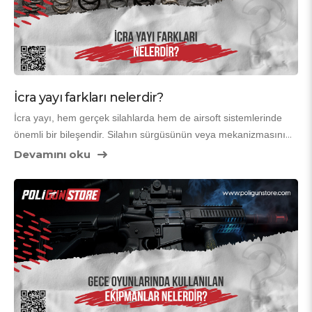
İcra yayı farkları nelerdir?
İcra yayı, hem gerçek silahlarda hem de airsoft sistemlerinde 
önemli bir bileşendir. Silahın sürgüsünün veya mekanizmasının 
doğru şekilde çalışmasını sağlar. Atış sırasında oluşan geri 
Devamını oku
tepmeyi dengeler, sürgünün ileri geri hareketini kontrol eder ve 
sistemin güvenilir şekilde döngü yapmasına yardımcı olur. 
Airsoft kullanıcıları için ise performans değişikliklerinde, geri 
tepme hissinde ve dayanıklılıkta icra yayının seçimi oldukça 
belirleyicidir.