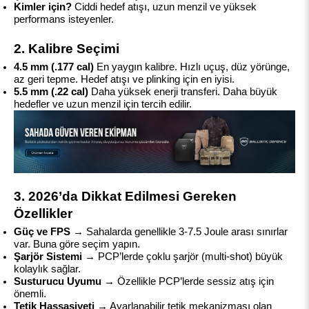
Kimler için?
 Ciddi hedef atışı, uzun menzil ve yüksek 
performans isteyenler.
2. Kalibre Seçimi
4.5 mm (.177 cal)
 En yaygın kalibre. Hızlı uçuş, düz yörünge, 
az geri tepme. Hedef atışı ve plinking için en iyisi.
5.5 mm (.22 cal)
 Daha yüksek enerji transferi. Daha büyük 
hedefler ve uzun menzil için tercih edilir.
3. 2026’da Dikkat Edilmesi Gereken 
Özellikler
Güç ve FPS
 → Sahalarda genellikle 3-7.5 Joule arası sınırlar 
var. Buna göre seçim yapın.
Şarjör Sistemi
 → PCP’lerde çoklu şarjör (multi-shot) büyük 
kolaylık sağlar.
Susturucu Uyumu
 → Özellikle PCP’lerde sessiz atış için 
önemli.
Tetik Hassasiyeti
 → Ayarlanabilir tetik mekanizması olan 