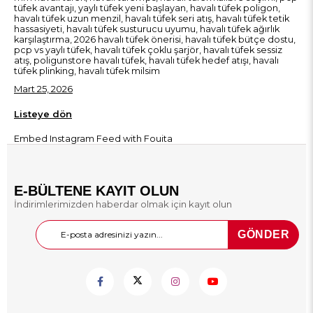
tüfek avantajı, yaylı tüfek yeni başlayan, havalı tüfek poligon,
havalı tüfek uzun menzil, havalı tüfek seri atış, havalı tüfek tetik
hassasiyeti, havalı tüfek susturucu uyumu, havalı tüfek ağırlık
karşılaştırma, 2026 havalı tüfek önerisi, havalı tüfek bütçe dostu,
pcp vs yaylı tüfek, havalı tüfek çoklu şarjör, havalı tüfek sessiz
atış, poligunstore havalı tüfek, havalı tüfek hedef atışı, havalı
tüfek plinking, havalı tüfek milsim
Mart 25, 2026
Listeye dön
Embed Instagram Feed
with Fouita
E-BÜLTENE KAYIT OLUN
İndirimlerimizden haberdar olmak için kayıt olun
GÖNDER