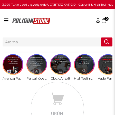
3.999 TL ve üzeri alışverişlerde ÜCRETSİZ KARGO • Güvenli & Hızlı Teslimat
0
Avantaj Paket
Parçalı ödeme sistemi
Glock Airsoft
Hızlı Teslimat !