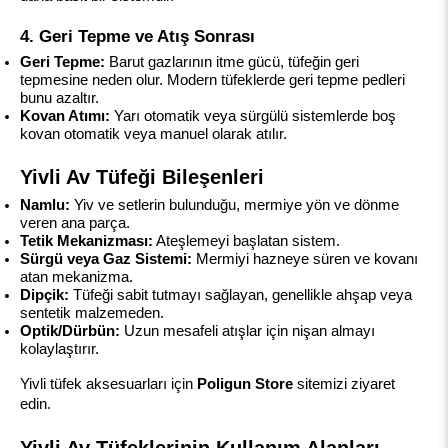
4. Geri Tepme ve Atış Sonrası
Geri Tepme:
 Barut gazlarının itme gücü, tüfeğin geri 
tepmesine neden olur. Modern tüfeklerde geri tepme pedleri 
bunu azaltır.
Kovan Atımı:
 Yarı otomatik veya sürgülü sistemlerde boş 
kovan otomatik veya manuel olarak atılır.
Yivli Av Tüfeği Bileşenleri
Namlu:
 Yiv ve setlerin bulunduğu, mermiye yön ve dönme 
veren ana parça.
Tetik Mekanizması:
 Ateşlemeyi başlatan sistem.
Sürgü veya Gaz Sistemi:
 Mermiyi hazneye süren ve kovanı 
atan mekanizma.
Dipçik:
 Tüfeği sabit tutmayı sağlayan, genellikle ahşap veya 
sentetik malzemeden.
Optik/Dürbün:
 Uzun mesafeli atışlar için nişan almayı 
kolaylaştırır.
Yivli tüfek aksesuarları için 
Poligun Store
 sitemizi ziyaret 
edin.