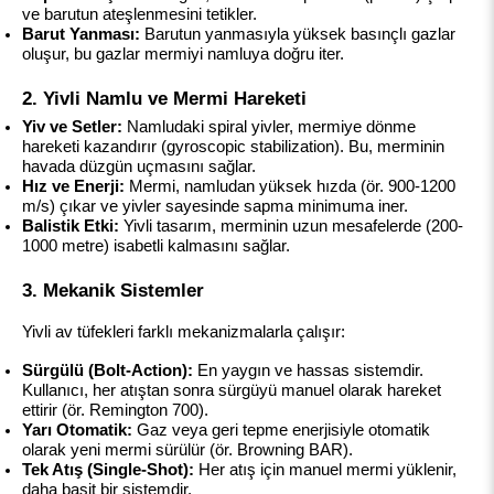
ve barutun ateşlenmesini tetikler.
Barut Yanması:
 Barutun yanmasıyla yüksek basınçlı gazlar 
oluşur, bu gazlar mermiyi namluya doğru iter.
2. Yivli Namlu ve Mermi Hareketi
Yiv ve Setler:
 Namludaki spiral yivler, mermiye dönme 
hareketi kazandırır (gyroscopic stabilization). Bu, merminin 
havada düzgün uçmasını sağlar.
Hız ve Enerji:
 Mermi, namludan yüksek hızda (ör. 900-1200 
m/s) çıkar ve yivler sayesinde sapma minimuma iner.
Balistik Etki:
 Yivli tasarım, merminin uzun mesafelerde (200-
1000 metre) isabetli kalmasını sağlar.
3. Mekanik Sistemler
Yivli av tüfekleri farklı mekanizmalarla çalışır:
Sürgülü (Bolt-Action):
 En yaygın ve hassas sistemdir. 
Kullanıcı, her atıştan sonra sürgüyü manuel olarak hareket 
ettirir (ör. Remington 700).
Yarı Otomatik:
 Gaz veya geri tepme enerjisiyle otomatik 
olarak yeni mermi sürülür (ör. Browning BAR).
Tek Atış (Single-Shot):
 Her atış için manuel mermi yüklenir, 
daha basit bir sistemdir.