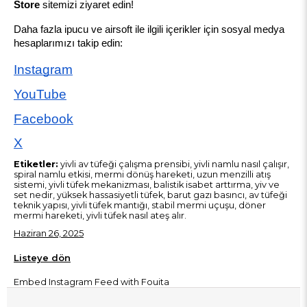
Store
 sitemizi ziyaret edin!
Daha fazla ipucu ve airsoft ile ilgili içerikler için sosyal medya 
hesaplarımızı takip edin:
Instagram
YouTube
Facebook
X
Etiketler:
yivli av tüfeği çalışma prensibi, yivli namlu nasıl çalışır,
spiral namlu etkisi, mermi dönüş hareketi, uzun menzilli atış
sistemi, yivli tüfek mekanizması, balistik isabet arttırma, yiv ve
set nedir, yüksek hassasiyetli tüfek, barut gazı basıncı, av tüfeği
teknik yapısı, yivli tüfek mantığı, stabil mermi uçuşu, döner
mermi hareketi, yivli tüfek nasıl ateş alır.
Haziran 26, 2025
Listeye dön
Embed Instagram Feed
with Fouita