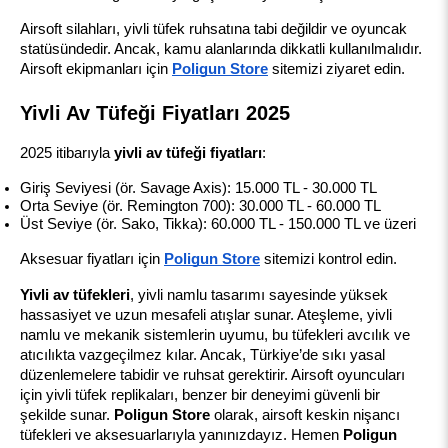
Airsoft silahları, yivli tüfek ruhsatına tabi değildir ve oyuncak 
statüsündedir. Ancak, kamu alanlarında dikkatli kullanılmalıdır. 
Airsoft ekipmanları için 
Poligun Store
 sitemizi ziyaret edin.
Yivli Av Tüfeği Fiyatları 2025
2025 itibarıyla 
yivli av tüfeği fiyatları
:
Giriş Seviyesi (ör. Savage Axis): 15.000 TL - 30.000 TL
Orta Seviye (ör. Remington 700): 30.000 TL - 60.000 TL
Üst Seviye (ör. Sako, Tikka): 60.000 TL - 150.000 TL ve üzeri
Aksesuar fiyatları için 
Poligun Store
 sitemizi kontrol edin.
Yivli av tüfekleri
, yivli namlu tasarımı sayesinde yüksek 
hassasiyet ve uzun mesafeli atışlar sunar. Ateşleme, yivli 
namlu ve mekanik sistemlerin uyumu, bu tüfekleri avcılık ve 
atıcılıkta vazgeçilmez kılar. Ancak, Türkiye’de sıkı yasal 
düzenlemelere tabidir ve ruhsat gerektirir. Airsoft oyuncuları 
için yivli tüfek replikaları, benzer bir deneyimi güvenli bir 
şekilde sunar. 
Poligun Store
 olarak, airsoft keskin nişancı 
tüfekleri ve aksesuarlarıyla yanınızdayız. Hemen 
Poligun 