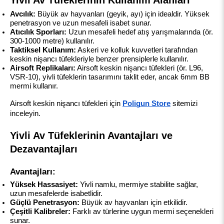
Yivli Av Tüfeklerinin Kullanım Alanları
Avcılık:
 Büyük av hayvanları (geyik, ayı) için idealdir. Yüksek 
penetrasyon ve uzun mesafeli isabet sunar.
Atıcılık Sporları:
 Uzun mesafeli hedef atış yarışmalarında (ör. 
300-1000 metre) kullanılır.
Taktiksel Kullanım:
 Askeri ve kolluk kuvvetleri tarafından 
keskin nişancı tüfekleriyle benzer prensiplerle kullanılır.
Airsoft Replikaları:
 Airsoft keskin nişancı tüfekleri (ör. L96, 
VSR-10), yivli tüfeklerin tasarımını taklit eder, ancak 6mm BB 
mermi kullanır.
Airsoft keskin nişancı tüfekleri için 
Poligun Store
 sitemizi 
inceleyin.
Yivli Av Tüfeklerinin Avantajları ve 
Dezavantajları
Avantajları:
Yüksek Hassasiyet:
 Yivli namlu, mermiye stabilite sağlar, 
uzun mesafelerde isabetlidir.
Güçlü Penetrasyon:
 Büyük av hayvanları için etkilidir.
Çeşitli Kalibreler:
 Farklı av türlerine uygun mermi seçenekleri 
sunar.