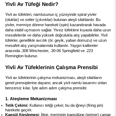
Yivli Av Tüfeği Nedir?
Yivli av tüfekleri, namlusunun iç yüzeyinde spiral yivler 
(oluklar) ve setler (çıkıntılar) bulunan ateşli silahlardır. Bu 
yivler, mermiye dönme hareketi (spin) kazandırarak havada 
daha stabil uçmasını sağlar. Yivsiz tüfeklere kıyasla daha uzun 
mesafelerde ve daha yüksek doğrulukla atış yapabilirler. Yivli 
tüfekler, genellikle avcılık (ör. geyik, yaban domuzu) ve uzun 
mesafeli atış yarışmalarında kullanılır. Yaygın kalibreler 
arasında .308 Winchester, .30-06 Springfield ve .223 
Remington bulunur.
Yivli Av Tüfeklerinin Çalışma Prensibi
Yivli av tüfeklerinin çalışma mekanizması, ateşli silahların 
genel prensiplerine dayanır, ancak yivli namlu tasarımı onları 
benzersiz kılar. İşte adım adım çalışma prensibi:
1. Ateşleme Mekanizması
Tetik Çekimi:
 Kullanıcı tetiği çeker, bu da iğneyi (firing pin) 
harekete geçirir.
Kapsül Ateşlemesi:
 İğne, merminin kapsülüne (primer) çarpar 