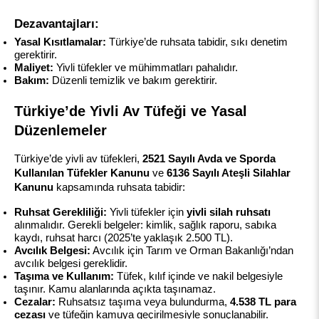
Dezavantajları:
Yasal Kısıtlamalar:
 Türkiye’de ruhsata tabidir, sıkı denetim 
gerektirir.
Maliyet:
 Yivli tüfekler ve mühimmatları pahalıdır.
Bakım:
 Düzenli temizlik ve bakım gerektirir.
Türkiye’de Yivli Av Tüfeği ve Yasal 
Düzenlemeler
Türkiye’de yivli av tüfekleri, 
2521 Sayılı Avda ve Sporda 
Kullanılan Tüfekler Kanunu
 ve 
6136 Sayılı Ateşli Silahlar 
Kanunu
 kapsamında ruhsata tabidir:
Ruhsat Gerekliliği:
 Yivli tüfekler için 
yivli silah ruhsatı
alınmalıdır. Gerekli belgeler: kimlik, sağlık raporu, sabıka 
kaydı, ruhsat harcı (2025’te yaklaşık 2.500 TL).
Avcılık Belgesi:
 Avcılık için Tarım ve Orman Bakanlığı’ndan 
avcılık belgesi gereklidir.
Taşıma ve Kullanım:
 Tüfek, kılıf içinde ve nakil belgesiyle 
taşınır. Kamu alanlarında açıkta taşınamaz.
Cezalar:
 Ruhsatsız taşıma veya bulundurma, 
4.538 TL para 
cezası
 ve tüfeğin kamuya geçirilmesiyle sonuçlanabilir.