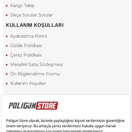
Kargo Takip
Sıkça Sorulan Sorular
KULLANIM KOŞULLARI
Aydınlatma Metni
Gizlilik Politikası
Çerez Politikası
Mesafeli Satış Sözleşmesi
Ön Bilgilendirme Formu
Kullanım Koşulları
18 yaşından küçük olduğunuz halde siteye girerseniz ve mesafeli satış
sözleşmesinde yer alan hükümlere ters düşerseniz, yaşla ilgili
kısıtlamalardan dolayı oluşabilecek herhangi bir durumda doğacak
yasal sorumluluk ve yükümlülükler tamamen tarafınıza ait olacak ve
cezai yaptırıma tabi tutulabileceksiniz.
Yasa gereği 18 yaşından küçük olanların sitemizi görüntülemesi ve
alışveriş yapmaları yasaktır. Konuyla ilgili olarak site kullanım
sözleşmemimizi okuyabilirsiniz.