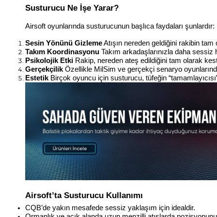
Susturucu Ne İşe Yarar?
Airsoft oyunlarında susturucunun başlıca faydaları şunlardır:
Sesin Yönünü Gizleme
 Atışın nereden geldiğini rakibin tam
Takım Koordinasyonu
 Takım arkadaşlarınızla daha sessiz 
Psikolojik Etki
 Rakip, nereden ateş edildiğini tam olarak kes
Gerçekçilik
 Özellikle MilSim ve gerçekçi senaryo oyunlarınd
Estetik
 Birçok oyuncu için susturucu, tüfeğin “tamamlayıcısı”
Airsoft’ta Susturucu Kullanımı
CQB’de yakın mesafede sessiz yaklaşım için idealdir.
Ormanlık ve açık alanda uzun menzilli atışlarda pozisyonunuz