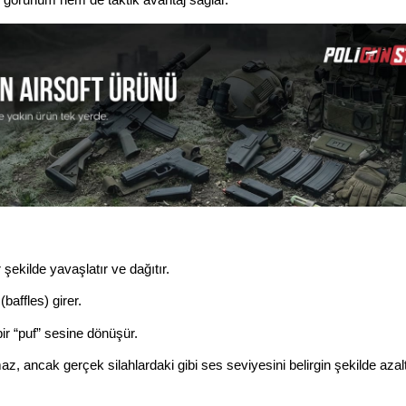
i görünüm hem de taktik avantaj sağlar.
şekilde yavaşlatır ve dağıtır.
affles) girer.
bir “puf” sesine dönüşür.
z, ancak gerçek silahlardaki gibi ses seviyesini belirgin şekilde azaltı