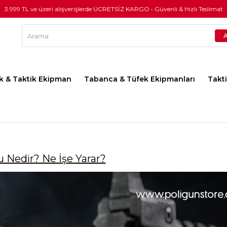
3.999 TL ve üzeri alışverişlerde ÜCRETSİZ KARGO • Güvenli & Hızlı Teslimat
lık & Taktik Ekipman
Tabanca & Tüfek Ekipmanları
Takt
 Nedir? Ne İşe Yarar?