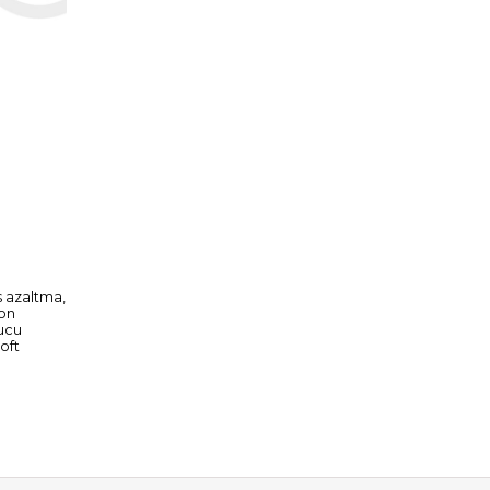
s azaltma,
yon
rucu
oft