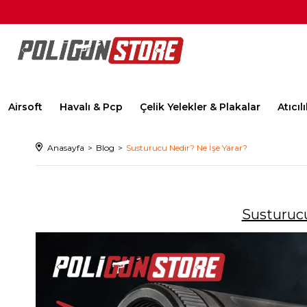
Airsoft
Havalı & Pcp
Çelik Yelekler & Plakalar
Atıcı
Anasayfa
Blog
Susturucu Nedir? Ne İşe Yarar?
Susturucu