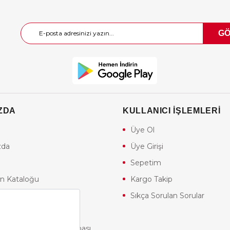
G
ZDA
KULLANICI İŞLEMLERİ
Üye Ol
zda
Üye Girişi
Sepetim
n Kataloğu
Kargo Takip
akımları
Sıkça Sorulan Sorular
Atış Kulübü
Store Android Uygulaması