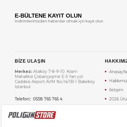
E-BÜLTENE KAYIT OLUN
İndirimlerimizden haberdar olmak için kayıt olun
BİZE ULAŞIN
HAKKIMI
Merkez:
Ataköy 7-8-9-10. Kısım
Anasayfa
Mahallesi Çobançeşme E-5 Yan yol
Hakkımı
Caddesi Airport AVM No:14/1B-1 Bakırköy
İstanbul
İletişim
Telefon
:
0538 765 765 4
2026 Ürü
E-Posta:
info@poligunstore.com
Airsoft T
Poligun 
Poligun 