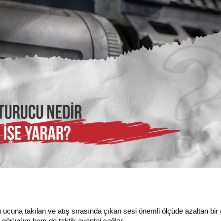
ucuna takılan ve atış sırasında çıkan sesi önemli ölçüde azaltan bir c