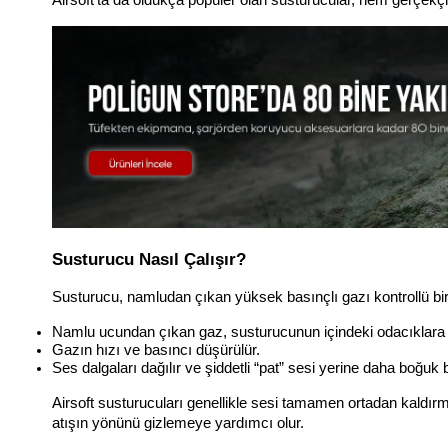
Airsoft’ta da oldukça popüler olan susturucular, hem gerçekç
Susturucu Nasıl Çalışır?
Susturucu, namludan çıkan yüksek basınçlı gazı kontrollü bir 
Namlu ucundan çıkan gaz, susturucunun içindeki odacıklara (b
Gazın hızı ve basıncı düşürülür.
Ses dalgaları dağılır ve şiddetli “pat” sesi yerine daha boğuk 
Airsoft susturucuları genellikle sesi tamamen ortadan kaldırma
atışın yönünü gizlemeye yardımcı olur.