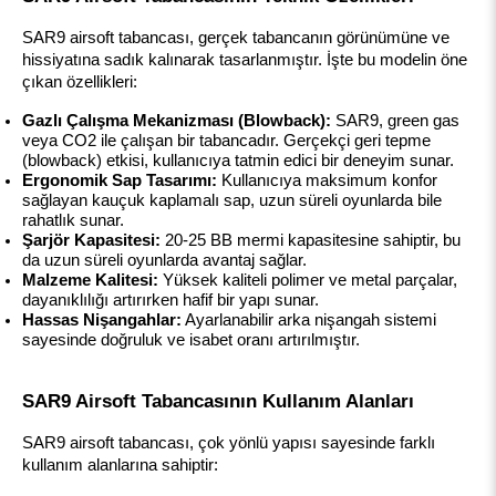
SAR9 airsoft tabancası, gerçek tabancanın görünümüne ve 
hissiyatına sadık kalınarak tasarlanmıştır. İşte bu modelin öne 
çıkan özellikleri:
Gazlı Çalışma Mekanizması (Blowback):
 SAR9, green gas 
veya CO2 ile çalışan bir tabancadır. Gerçekçi geri tepme 
(blowback) etkisi, kullanıcıya tatmin edici bir deneyim sunar.
Ergonomik Sap Tasarımı:
 Kullanıcıya maksimum konfor 
sağlayan kauçuk kaplamalı sap, uzun süreli oyunlarda bile 
rahatlık sunar.
Şarjör Kapasitesi:
 20-25 BB mermi kapasitesine sahiptir, bu 
da uzun süreli oyunlarda avantaj sağlar.
Malzeme Kalitesi:
 Yüksek kaliteli polimer ve metal parçalar, 
dayanıklılığı artırırken hafif bir yapı sunar.
Hassas Nişangahlar:
 Ayarlanabilir arka nişangah sistemi 
sayesinde doğruluk ve isabet oranı artırılmıştır.
SAR9 Airsoft Tabancasının Kullanım Alanları
SAR9 airsoft tabancası, çok yönlü yapısı sayesinde farklı 
kullanım alanlarına sahiptir: