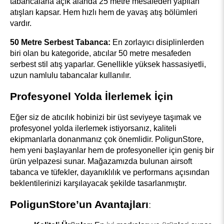
tabancalarla açık alanda 25 metre mesafeden yapılan 
atışları kapsar. Hem hızlı hem de yavaş atış bölümleri 
vardır.
50 Metre Serbest Tabanca:
 En zorlayıcı disiplinlerden 
biri olan bu kategoride, atıcılar 50 metre mesafeden 
serbest stil atış yaparlar. Genellikle yüksek hassasiyetli, 
uzun namlulu tabancalar kullanılır.
Profesyonel Yolda İlerlemek İçin
Eğer siz de atıcılık hobinizi bir üst seviyeye taşımak ve 
profesyonel yolda ilerlemek istiyorsanız, kaliteli 
ekipmanlarla donanmanız çok önemlidir. PoligunStore, 
hem yeni başlayanlar hem de profesyoneller için geniş bir 
ürün yelpazesi sunar. Mağazamızda bulunan airsoft 
tabanca ve tüfekler, dayanıklılık ve performans açısından 
beklentilerinizi karşılayacak şekilde tasarlanmıştır.
PoligunStore’un Avantajları
: