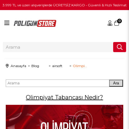
3.999 TL ve üzeri alışverişlerde ÜCRETSİZ KARGO • Güvenli & Hızlı Teslimat
0
Anasayfa
Blog
airsoft
Olimpiyat Tabancası Nedir?
Ara
Olimpiyat Tabancası Nedir?