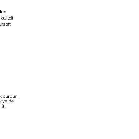
kın 
liteli 
rsoft 
ik dürbün,
rkiye’de
ığı,