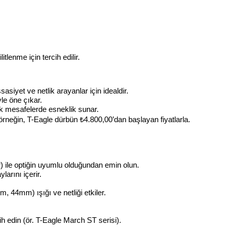
itlenme için tercih edilir.
asiyet ve netlik arayanlar için idealdir.
yle öne çıkar.
 mesafelerde esneklik sunar.
örneğin, T-Eagle dürbün ₺4.800,00’dan başlayan fiyatlarla.
ile optiğin uyumlu olduğundan emin olun.
larını içerir.
, 44mm) ışığı ve netliği etkiler.
h edin (ör. T-Eagle March ST serisi).