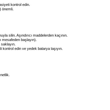
iyeti kontrol edin.
) önemli.
uyla silin. Aşındırıcı maddelerden kaçının.
0m mesafeden başlayın).
a saklayın.
i kontrol edin ve yedek batarya taşıyın.
etlik.