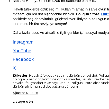
Neden:
 Hem yakın hem uzak mesafelerde esneklik.
Havalı tüfeklerde optik seçimi, kullanım amacınıza ve oyun tar
mesafe için red dot nişangahlar idealdir. 
Poligun Store
,
Dür
optiklerle atış deneyiminizi güçlendiriyor. İhtiyacınıza uygun o
tutkusunu bir üst seviyeye taşıyın!
Daha fazla ipucu ve airsoft ile ilgili içerikler için sosyal medy
Instagram
YouTube
Facebook
X
Etiketler:
Havalı tüfek optik seçimi, dürbün ve red dot, Polig
holografik red dot, kombine optik sistemler, havalı tüfek hedef 
havalı tüfek yasaları, 6136 sayılı kanun, Poligun Store aksesuarla
dürbün sıfırlama, red dot batarya yönetimi
Ağustos 01, 2025
Listeye dön