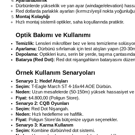
Ayarlanabilirlik
Dürbünlerde yükseklik ve yan ayar (windage/elevation) hassas
Red dotlarda parlaklık ayarları (kırmızı/yeşil nokta yoğunluğu
Montaj Kolaylığı
Hızlı montaj sistemli optikler, saha koşullarında pratiktir.
Optik Bakımı ve Kullanımı
Temizlik:
 Lensleri mikrofiber bez ve lens temizleme solüsyon
Ayarlama:
 Dürbünü sıfırlamak için test atışları yapın (20-3
Depolama:
 Optikleri kuru, serin bir yerde, taşıma çantasınd
Batarya (Red Dot):
 Red dot nişangahların bataryasını düzenl
Örnek Kullanım Senaryoları
Senaryo 1: Hedef Atışları
Seçim:
 T-Eagle March ST 4-16x44 AOE Dürbün.
Neden:
 Uzun mesafelerde (50-150m) yüksek hassasiyet ve n
Fiyat:
 ₺4.800,00 (Poligun Store).
Senaryo 2: CQB Oyunları
Seçim:
 Red Dot Nişangah.
Neden:
 Hızlı hedefleme ve hafiflik.
Fiyat:
 Poligun Store’da bütçenize uygun seçenekler.
Senaryo 3: Karma Kullanım
Seçim:
 Kombine dürbün/red dot sistemi.