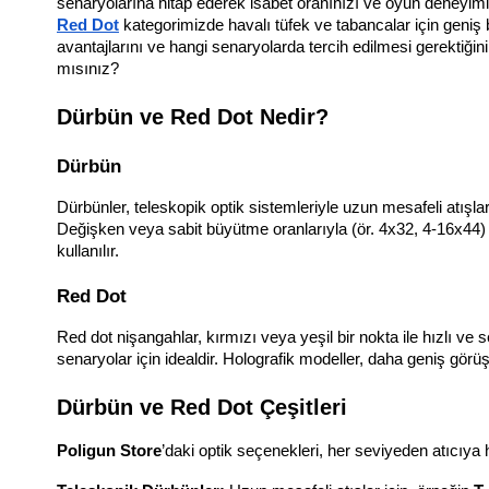
senaryolarına hitap ederek isabet oranınızı ve oyun deneyiminiz
Red Dot
 kategorimizde havalı tüfek ve tabancalar için geniş 
avantajlarını ve hangi senaryolarda tercih edilmesi gerektiğin
mısınız?
Dürbün ve Red Dot Nedir?
Dürbün
Dürbünler, teleskopik optik sistemleriyle uzun mesafeli atışl
Değişken veya sabit büyütme oranlarıyla (ör. 4x32, 4-16x44) n
kullanılır.
Red Dot
Red dot nişangahlar, kırmızı veya yeşil bir nokta ile hızlı ve
senaryolar için idealdir. Holografik modeller, daha geniş görüş
Dürbün ve Red Dot Çeşitleri
Poligun Store
’daki optik seçenekleri, her seviyeden atıcıya 