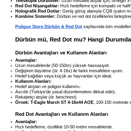
Teleskopik Dürbünler:
 Uzun mesafeli atışlar için, örneğin 
T
Red Dot Nişangahlar:
 Hızlı hedefleme için kompakt ve hafif
Holografik Red Dotlar:
 Geniş görüş alanıyla CQB (yakın m
Kombine Sistemler:
 Dürbün ve red dot özelliklerini birleştire
Poligun Store Dürbün & Red Dot
 sayfasında tüm modelleri 
Dürbün mü, Red Dot mu? Hangi Durumda 
Dürbün Avantajları ve Kullanım Alanları
Avantajlar:
Uzun mesafelerde (50-150m) yüksek hassasiyet.
Değişken büyütme (ör. 4-16x) ile farklı mesafelere uyum.
Hedef kağıtları veya küçük av hayvanları için ideal.
Kullanım Alanları:
Hedef atışları ve poligon kullanımı.
Avcılık (Türkiye’de yasal düzenlemelere dikkat edin).
Rekabetçi atışlar (ör. benchrest).
Örnek:
T-Eagle March ST 4-16x44 AOE
, 100-150 metrede s
Red Dot Avantajları ve Kullanım Alanları
Avantajlar:
Hızlı hedefleme, özellikle 10-50 metre mesafelerde.