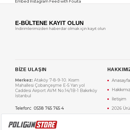
Embed Instagram Feed
with Fouita
E-BÜLTENE KAYIT OLUN
İndirimlerimizden haberdar olmak için kayıt olun
BİZE ULAŞIN
HAKKIMI
Merkez:
Ataköy 7-8-9-10. Kısım
Anasayfa
Mahallesi Çobançeşme E-5 Yan yol
Hakkımı
Caddesi Airport AVM No:14/1B-1 Bakırköy
İstanbul
İletişim
Telefon
:
0538 765 765 4
2026 Ürü
E-Posta:
info@poligunstore.com
Airsoft T
Poligun 