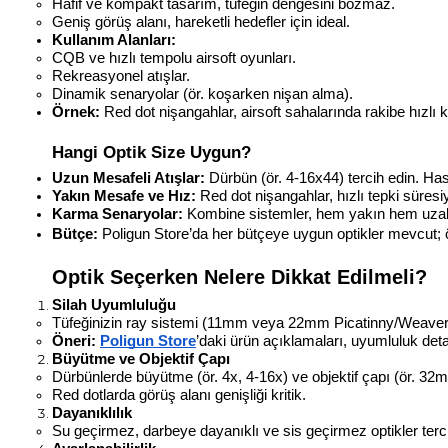
Hafif ve kompakt tasarım, tüfeğin dengesini bozmaz.
Geniş görüş alanı, hareketli hedefler için ideal.
Kullanım Alanları:
CQB ve hızlı tempolu airsoft oyunları.
Rekreasyonel atışlar.
Dinamik senaryolar (ör. koşarken nişan alma).
Örnek:
 Red dot nişangahlar, airsoft sahalarında rakibe hızlı kil
Hangi Optik Size Uygun?
Uzun Mesafeli Atışlar:
 Dürbün (ör. 4-16x44) tercih edin. Hass
Yakın Mesafe ve Hız:
 Red dot nişangahlar, hızlı tepki süresi
Karma Senaryolar:
 Kombine sistemler, hem yakın hem uzak
Bütçe:
 Poligun Store’da her bütçeye uygun optikler mevcut; 
Optik Seçerken Nelere Dikkat Edilmeli?
Silah Uyumluluğu
Tüfeğinizin ray sistemi (11mm veya 22mm Picatinny/Weaver) 
Öneri:
Poligun Store
’daki ürün açıklamaları, uyumluluk detay
Büyütme ve Objektif Çapı
Dürbünlerde büyütme (ör. 4x, 4-16x) ve objektif çapı (ör. 32mm
Red dotlarda görüş alanı genişliği kritik.
Dayanıklılık
Su geçirmez, darbeye dayanıklı ve sis geçirmez optikler terci