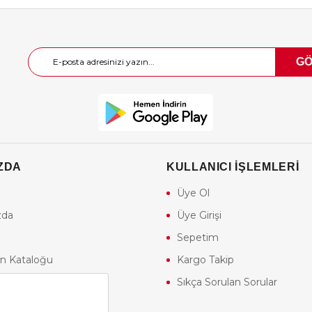
G
ZDA
KULLANICI İŞLEMLERİ
Üye Ol
zda
Üye Girişi
Sepetim
n Kataloğu
Kargo Takip
akımları
Sıkça Sorulan Sorular
Atış Kulübü