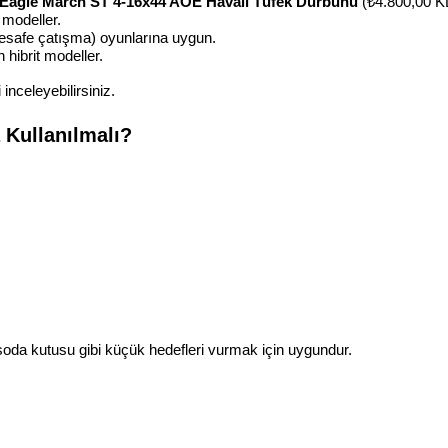
-Eagle March ST 4-16x44 AOE Havalı Tüfek Dürbünü
 (₺4.800,00 K
 modeller.
esafe çatışma) oyunlarına uygun.
n hibrit modeller.
inceleyebilirsiniz.
Kullanılmalı?
oda kutusu gibi küçük hedefleri vurmak için uygundur.