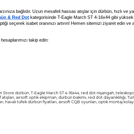
zınıza bağlıdır. Uzun mesafeli hassas atışlar için dürbün, hızlı ve ya
bün & Red Dot
 kategorisinde T-Eagle March ST 4-16x44 gibi yüksek ka
ptiği seçerek isabet oranınızı artırın! Hemen sitemizi ziyaret edin ve ai
a hesaplarımızı takip edin:
un Store dürbün, T-Eagle March ST 4-16x44, red dot nişangah, teleskop
atışları, airsoft optik ekipman, dürbün bakımı, red dot dayanıklılığı, Tü
rı, havalı tüfek dürbün fiyatları, airsoft CQB oyunları, optik montaj kolayl