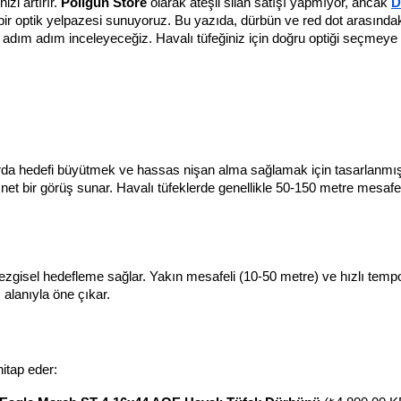
i artırır. 
Poligun Store
 olarak ateşli silah satışı yapmıyor, ancak
D
bir optik yelpazesi sunuyoruz. Bu yazıda, dürbün ve red dot arasındaki 
i adım adım inceleyeceğiz. Havalı tüfeğiniz için doğru optiği seçmeye 
arda hedefi büyütmek ve hassas nişan alma sağlamak için tasarlanmıştı
et bir görüş sunar. Havalı tüfeklerde genellikle 50-150 metre mesafel
 sezgisel hedefleme sağlar. Yakın mesafeli (10-50 metre) ve hızlı tempo
 alanıyla öne çıkar.
hitap eder: