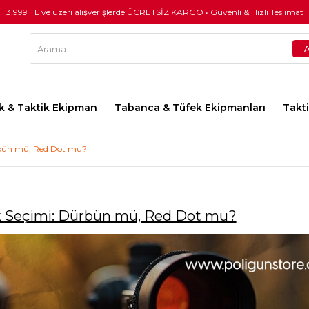
3.999 TL ve üzeri alışverişlerde ÜCRETSİZ KARGO • Güvenli & Hızlı Teslimat
lık & Taktik Ekipman
Tabanca & Tüfek Ekipmanları
Takt
ürbün mü, Red Dot mu?
ik Seçimi: Dürbün mü, Red Dot mu?