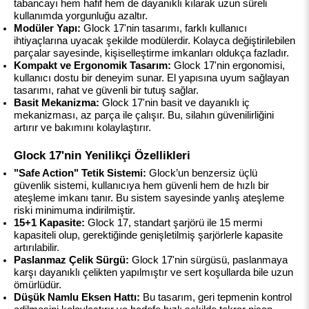
tabancayı hem hafif hem de dayanıklı kılarak uzun süreli 
kullanımda yorgunluğu azaltır.
Modüler Yapı:
 Glock 17'nin tasarımı, farklı kullanıcı 
ihtiyaçlarına uyacak şekilde modülerdir. Kolayca değiştirilebilen 
parçalar sayesinde, kişiselleştirme imkanları oldukça fazladır.
Kompakt ve Ergonomik Tasarım:
 Glock 17'nin ergonomisi, 
kullanıcı dostu bir deneyim sunar. El yapısına uyum sağlayan 
tasarımı, rahat ve güvenli bir tutuş sağlar.
Basit Mekanizma:
 Glock 17'nin basit ve dayanıklı iç 
mekanizması, az parça ile çalışır. Bu, silahın güvenilirliğini 
artırır ve bakımını kolaylaştırır.
Glock 17'nin Yenilikçi Özellikleri
"Safe Action" Tetik Sistemi:
 Glock’un benzersiz üçlü 
güvenlik sistemi, kullanıcıya hem güvenli hem de hızlı bir 
ateşleme imkanı tanır. Bu sistem sayesinde yanlış ateşleme 
riski minimuma indirilmiştir.
15+1 Kapasite:
 Glock 17, standart şarjörü ile 15 mermi 
kapasiteli olup, gerektiğinde genişletilmiş şarjörlerle kapasite 
artırılabilir.
Paslanmaz Çelik Sürgü:
 Glock 17'nin sürgüsü, paslanmaya 
karşı dayanıklı çelikten yapılmıştır ve sert koşullarda bile uzun 
ömürlüdür.
Düşük Namlu Eksen Hattı:
 Bu tasarım, geri tepmenin kontrol 