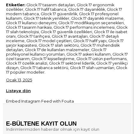
Etiketler:
Glock 17 tasarım detayları, Glock 17 ergonomik
özellikler, Glock 17 hafif tabanca, Glock 17 dayanıklılık, Glock 17
modern tabanca, Glock 17 güvenilirlik, Glock 17 profesyonel
kullanım, Glock 17 teknik yenilikler, Glock 17 dayanıklı malzeme,
Glock 17 kullanıcı deneyimi, Glock 17 modifikasyon seçenekleri,
Glock 17 tasarım harikası, Glock 17 performans incelemesi, Glock
17 silah teknolojisi, Glock 17 güvenlik özellikleri, Glock 17 ile isabet
oranı, Glock 17 tarihçesi, Glock 17 avantajları, Glock 17 detaylı
inceleme, Glock 17 model çeşitleri, Glock 17 hafif yapı, Glock 17
şarjör kapasitesi, Glock 17 silah sektörü, Glock 17 mühendislik
detayları, Glock 17'de kullanılan malzemeler, Glock 17
profesyonel kullanıcı yorumları, Glock 17 askeri kullanım, Glock 17
özel tasarım, Glock 17 kişiselleştirme, Glock 17 üstün performans,
Glock 17 özellik analizi, Glock 17 sektörel liderlik, Glock 17 yenilikçi
dizayn, Glock 17 tabanca sektörü, Glock 17 silah uzmanları, Glock
17 popüler modeller.
Ocak 13, 2025
Listeye dön
Embed Instagram Feed
with Fouita
E-BÜLTENE KAYIT OLUN
İndirimlerimizden haberdar olmak için kayıt olun