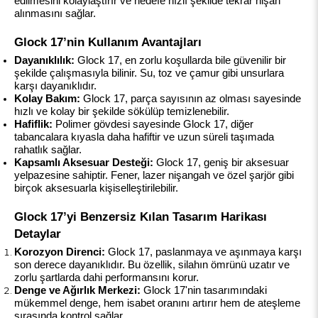
edilmesini kolaylaştırır ve hedefe hızlı şekilde tekrar nişan 
alınmasını sağlar.
Glock 17’nin Kullanım Avantajları
Dayanıklılık:
 Glock 17, en zorlu koşullarda bile güvenilir bir 
şekilde çalışmasıyla bilinir. Su, toz ve çamur gibi unsurlara 
karşı dayanıklıdır.
Kolay Bakım:
 Glock 17, parça sayısının az olması sayesinde 
hızlı ve kolay bir şekilde sökülüp temizlenebilir.
Hafiflik:
 Polimer gövdesi sayesinde Glock 17, diğer 
tabancalara kıyasla daha hafiftir ve uzun süreli taşımada 
rahatlık sağlar.
Kapsamlı Aksesuar Desteği:
 Glock 17, geniş bir aksesuar 
yelpazesine sahiptir. Fener, lazer nişangah ve özel şarjör gibi 
birçok aksesuarla kişiselleştirilebilir.
Glock 17’yi Benzersiz Kılan Tasarım Harikası 
Detaylar
Korozyon Direnci:
 Glock 17, paslanmaya ve aşınmaya karşı 
son derece dayanıklıdır. Bu özellik, silahın ömrünü uzatır ve 
zorlu şartlarda dahi performansını korur.
Denge ve Ağırlık Merkezi:
 Glock 17'nin tasarımındaki 
mükemmel denge, hem isabet oranını artırır hem de ateşleme 
sırasında kontrol sağlar.