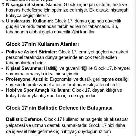
Nişangah Sistemi:
 Standart Glock nişangah sistemi, hızlı ve 
hassas hedefleme için optimize edilmiştir. Ek olarak, nişangah 
kolayca değiştirilebilir.
Uluslararası Kullanım:
 Glock 17, dünya çapında güvenlik 
güçleri ve ordu tarafından tercih edilen bir tabancadır. Bu, 
tabancanın global çapta güvenilirliğini kanıtlar.
Glock 17'nin Kullanım Alanları
Polis ve Askeri Birimler:
 Glock 17, emniyet güçleri ve askeri 
personel tarafından dünya genelinde en çok tercih edilen 
tabancalardan biridir.
Kişisel Savunma:
 Hafifliği ve güvenilirliği ile Glock 17, bireysel 
savunma amacıyla ideal bir seçimdir.
Profesyonel Atıcılık:
 Ergonomisi ve düşük geri tepme özelliği 
sayesinde profesyonel atıcılar tarafından sıkça tercih edilir.
Hobi ve Spor Amaçlı Kullanım:
 Glock 17, dayanıklılığı ve 
kolay bakımıyla atış sporları için de uygundur.
Glock 17’nin Ballistic Defence ile Buluşması
Ballistic Defence
, Glock 17 kullanıcılarına geniş bir aksesuar 
yelpazesi ve uzman destek sunmaktadır. Glock 17'nizi daha 
da işlevsel hale getirmek için ihtiyaç duyduğunuz tüm 