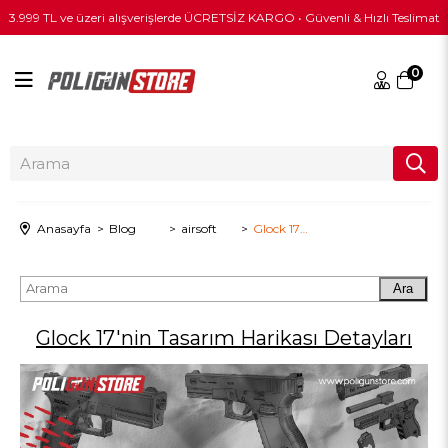
3.999 TL ve üzeri alışverişlerde ÜCRETSİZ KARGO • Güvenli & Hızlı Teslimat
0
Anasayfa
Blog
airsoft
Glock 17'nin Tasarım Harikası Detayları
Ara
Glock 17'nin Tasarım Harikası Detayları