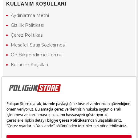
KULLANIM KOŞULLARI
Aydınlatma Metni
Gizlilik Politikası
Çerez Politikası
Mesafeli Satış Sözleşmesi
Ön Bilgilendirme Formu
Kullanım Koşulları
18 yaşından küçük olduğunuz halde siteye girerseniz ve mesafeli satış
sözleşmesinde yer alan hükümlere ters düşerseniz, yaşla ilgili
kısıtlamalardan dolayı oluşabilecek herhangi bir durumda doğacak
yasal sorumluluk ve yükümlülükler tamamen tarafınıza ait olacak ve
cezai yaptırıma tabi tutulabileceksiniz.
Yasa gereği 18 yaşından küçük olanların sitemizi görüntülemesi ve
alışveriş yapmaları yasaktır. Konuyla ilgili olarak site kullanım
sözleşmemimizi okuyabilirsiniz.
Copyright © poligunstore.com Tüm Hakları Saklıdır.