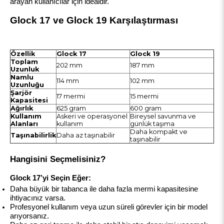
arayan kullanıcılar için idealdir.
Glock 17 ve Glock 19 Karşılaştırması
Özellik
Glock 17
Glock 19
Toplam
202 mm
187 mm
Uzunluk
Namlu
114 mm
102 mm
Uzunluğu
Şarjör
17 mermi
15 mermi
Kapasitesi
Ağırlık
625 gram
600 gram
Kullanım
Askeri ve operasyonel
Bireysel savunma ve
Alanları
kullanım
günlük taşıma
Daha kompakt ve
Taşınabilirlik
Daha az taşınabilir
taşınabilir
Hangisini Seçmelisiniz?
Glock 17’yi Seçin Eğer:
Daha büyük bir tabanca ile daha fazla mermi kapasitesine 
ihtiyacınız varsa.
Profesyonel kullanım veya uzun süreli görevler için bir model 
arıyorsanız.