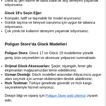
Daha az geri tepme ile daha stabil bir atış deneyimi yaşamak 
istiyorsanız.
Glock 19’u Seçin Eğer:
Kompakt, hafif ve taşınabilir bir model arıyorsanız.
Günlük taşıma ve bireysel savunma için uygun bir tabanca 
istiyorsanız.
Çok yönlü bir kullanım deneyimi yaşamak istiyorsanız.
Poligun Store’da Glock Modelleri
Poligun Store
, Glock 17 ve Glock 19 modellerine yönelik 
geniş ürün seçenekleri ve aksesuar yelpazesi sunmaktadır.
Orijinal Glock Aksesuarları:
 Şarjör, nişangah, fener gibi 
ekipmanları mağazamızdan temin edebilirsiniz.
Uzman Desteği:
 Glock modelleri arasından ihtiyacınıza uygun 
olanı seçmek için uzman ekibimizden destek alabilirsiniz.
Hızlı Teslimat:
 Türkiye genelinde güvenilir ve hızlı kargo 
seçenekleriyle hizmet veriyoruz.
Detaylı bilgi ve sipariş için
Poligun Store web sitemizi
 ziyaret 
edin.