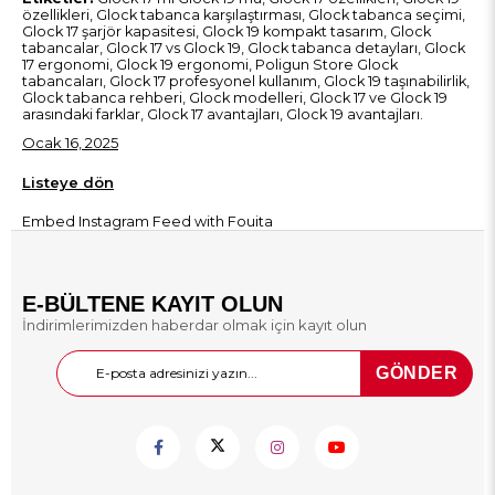
özellikleri, Glock tabanca karşılaştırması, Glock tabanca seçimi,
Glock 17 şarjör kapasitesi, Glock 19 kompakt tasarım, Glock
tabancalar, Glock 17 vs Glock 19, Glock tabanca detayları, Glock
17 ergonomi, Glock 19 ergonomi, Poligun Store Glock
tabancaları, Glock 17 profesyonel kullanım, Glock 19 taşınabilirlik,
Glock tabanca rehberi, Glock modelleri, Glock 17 ve Glock 19
arasındaki farklar, Glock 17 avantajları, Glock 19 avantajları.
Ocak 16, 2025
Listeye dön
Embed Instagram Feed
with Fouita
E-BÜLTENE KAYIT OLUN
İndirimlerimizden haberdar olmak için kayıt olun
GÖNDER