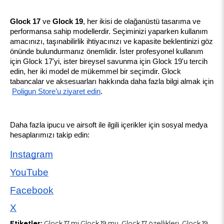
Glock 17
 ve 
Glock 19
, her ikisi de olağanüstü tasarıma ve 
performansa sahip modellerdir. Seçiminizi yaparken kullanım 
amacınızı, taşınabilirlik ihtiyacınızı ve kapasite beklentinizi göz 
önünde bulundurmanız önemlidir. İster profesyonel kullanım 
için Glock 17'yi, ister bireysel savunma için Glock 19'u tercih 
edin, her iki model de mükemmel bir seçimdir. Glock 
tabancalar ve aksesuarları hakkında daha fazla bilgi almak için
Poligun Store’u ziyaret edin
.
Daha fazla ipucu ve airsoft ile ilgili içerikler için sosyal medya 
hesaplarımızı takip edin:
Instagram
YouTube
Facebook
X
Etiketler:
Glock 17 mi Glock 19 mu, Glock 17 özellikleri, Glock 19