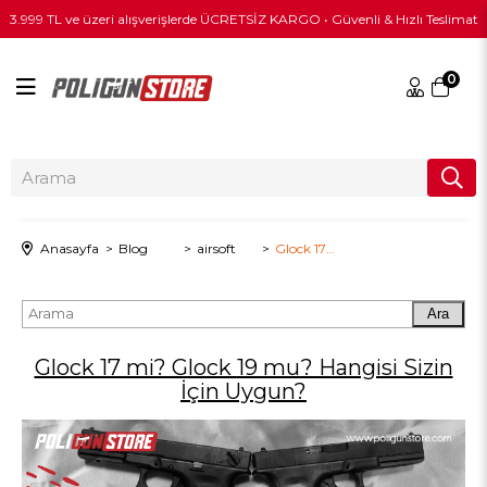
3.999 TL ve üzeri alışverişlerde ÜCRETSİZ KARGO • Güvenli & Hızlı Teslimat
0
Anasayfa
Blog
airsoft
Glock 17 mi? Glock 19 mu? Hangisi Sizin İçin Uygun?
Ara
Glock 17 mi? Glock 19 mu? Hangisi Sizin
İçin Uygun?