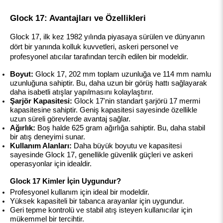
Glock 17: Avantajları ve Özellikleri
Glock 17, ilk kez 1982 yılında piyasaya sürülen ve dünyanın 
dört bir yanında kolluk kuvvetleri, askeri personel ve 
profesyonel atıcılar tarafından tercih edilen bir modeldir.
Boyut:
 Glock 17, 202 mm toplam uzunluğa ve 114 mm namlu 
uzunluğuna sahiptir. Bu, daha uzun bir görüş hattı sağlayarak 
daha isabetli atışlar yapılmasını kolaylaştırır.
Şarjör Kapasitesi:
 Glock 17'nin standart şarjörü 17 mermi 
kapasitesine sahiptir. Geniş kapasitesi sayesinde özellikle 
uzun süreli görevlerde avantaj sağlar.
Ağırlık:
 Boş halde 625 gram ağırlığa sahiptir. Bu, daha stabil 
bir atış deneyimi sunar.
Kullanım Alanları:
 Daha büyük boyutu ve kapasitesi 
sayesinde Glock 17, genellikle güvenlik güçleri ve askeri 
operasyonlar için idealdir.
Glock 17 Kimler İçin Uygundur?
Profesyonel kullanım için ideal bir modeldir.
Yüksek kapasiteli bir tabanca arayanlar için uygundur.
Geri tepme kontrolü ve stabil atış isteyen kullanıcılar için 
mükemmel bir tercihtir.