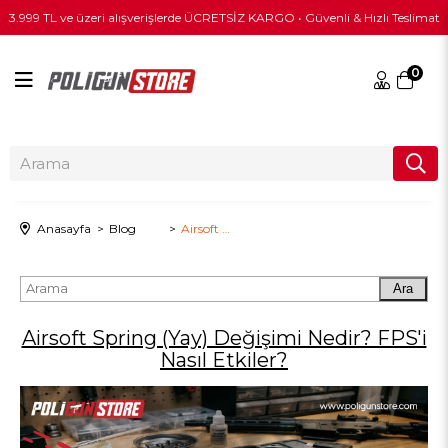
3.999 TL ve üzeri alışverişlerde ÜCRETSİZ KARGO • Güvenli & Hızlı Teslimat
0
Anasayfa
Blog
Airsoft Spring (Yay) Değişimi Nedir? FPS'i Nasıl Etkiler?
Ara
Airsoft Spring (Yay) Değişimi Nedir? FPS'i
Nasıl Etkiler?