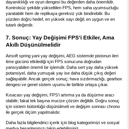
dayanıklılığı ve oyun dengesi bu değerden daha önemlidir. 
Kontrolsüz şekilde yükseltilen FPS, hem saha uyumsuzluğu 
yaratabilir hem de replikaya gereksiz yük bindirebilir. Bu 
yüzden doğru hedef, en yüksek sayı değil; en uygun ve en 
tutarlı değerdir.
7. Sonuç: Yay Değişimi FPS’i Etkiler, Ama 
Akıllı Düşünülmelidir
Airsoft spring yani yay değişimi, AEG sistemde pistonun ileri 
itme gücünü etkilediği için FPS sonucuna doğrudan 
yansıyabilen önemli bir işlemdir. Daha sert yay daha yüksek 
potansiyel, daha yumuşak yay ise daha düşük çıkış değeri 
sağlayabilir. Ancak gerçek sonuç; hava sızdırmazlığı, gearbox 
dengesi ve genel sistem uyumu ile birlikte ortaya çıkar.
Kısacası yay değişimi, FPS’i artırma ya da düşürme aracı 
olabilir; fakat tek başına mucize çözüm değildir. Doğru sonuç 
için sistem bütünlüğü düşünülmeli ve değişim sonrası chrono 
ile gerçek ölçüm yapılmalıdır.
Daha fazla bilgilendirici içerik için blog kategorimizi ve sosyal 
medya hesaplarımızı takip edebilirsiniz.