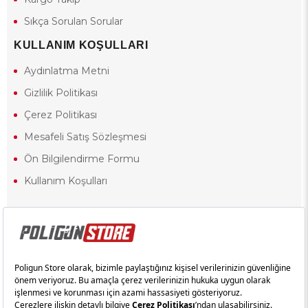
Sıkça Sorulan Sorular
KULLANIM KOŞULLARI
Aydınlatma Metni
Gizlilik Politikası
Çerez Politikası
Mesafeli Satış Sözleşmesi
Ön Bilgilendirme Formu
Kullanım Koşulları
18 yaşından küçük olduğunuz halde siteye girerseniz ve mesafeli satış
sözleşmesinde yer alan hükümlere ters düşerseniz, yaşla ilgili
kısıtlamalardan dolayı oluşabilecek herhangi bir durumda doğacak
yasal sorumluluk ve yükümlülükler tamamen tarafınıza ait olacak ve
cezai yaptırıma tabi tutulabileceksiniz.
Yasa gereği 18 yaşından küçük olanların sitemizi görüntülemesi ve
alışveriş yapmaları yasaktır. Konuyla ilgili olarak site kullanım
sözleşmemimizi okuyabilirsiniz.