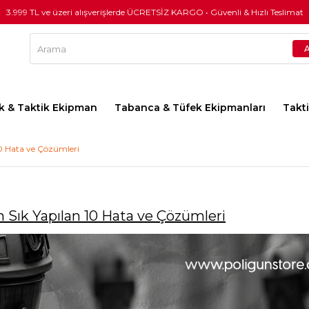
3.999 TL ve üzeri alışverişlerde ÜCRETSİZ KARGO • Güvenli & Hızlı Teslimat
lık & Taktik Ekipman
Tabanca & Tüfek Ekipmanları
Takt
10 Hata ve Çözümleri
n Sık Yapılan 10 Hata ve Çözümleri