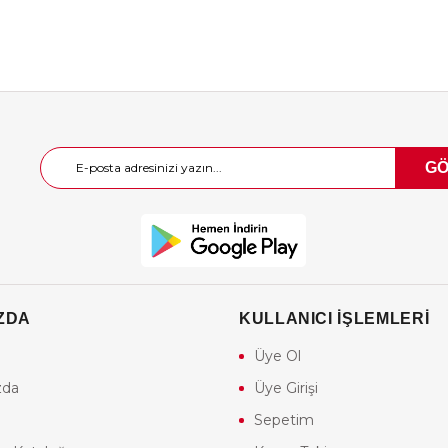
G
ZDA
KULLANICI İŞLEMLERİ
Üye Ol
zda
Üye Girişi
Sepetim