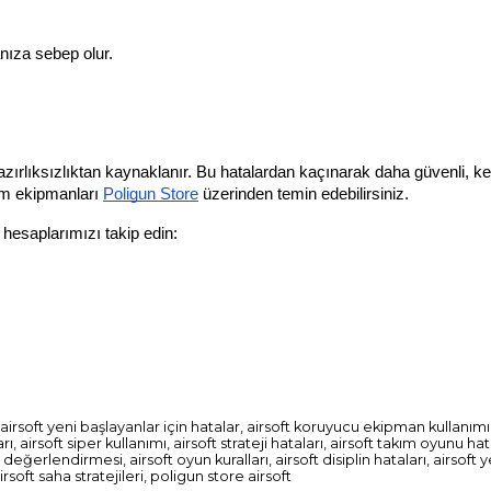
ıza sebep olur.
hazırlıksızlıktan kaynaklanır. Bu hatalardan kaçınarak daha güvenli, keyi
tüm ekipmanları
Poligun Store
 üzerinden temin edebilirsiniz.
a hesaplarımızı takip edin:
 airsoft yeni başlayanlar için hatalar, airsoft koruyucu ekipman kullanımı,
ı, airsoft siper kullanımı, airsoft strateji hataları, airsoft takım oyunu hat
 değerlendirmesi, airsoft oyun kuralları, airsoft disiplin hataları, airsoft y
rsoft saha stratejileri, poligun store airsoft