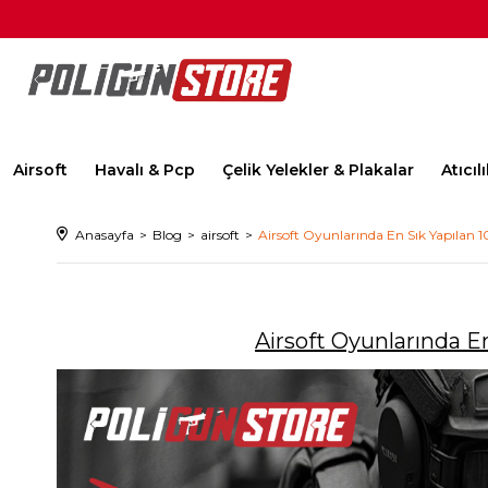
Airsoft
Havalı & Pcp
Çelik Yelekler & Plakalar
Atıcı
Anasayfa
Blog
airsoft
Airsoft Oyunlarında En Sık Yapılan 
Airsoft Oyunlarında E