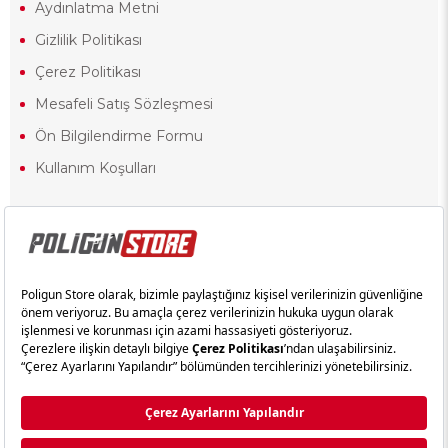
Aydınlatma Metni
Gizlilik Politikası
Çerez Politikası
Mesafeli Satış Sözleşmesi
Ön Bilgilendirme Formu
Kullanım Koşulları
18 yaşından küçük olduğunuz halde siteye girerseniz ve mesafeli satış
sözleşmesinde yer alan hükümlere ters düşerseniz, yaşla ilgili
kısıtlamalardan dolayı oluşabilecek herhangi bir durumda doğacak
yasal sorumluluk ve yükümlülükler tamamen tarafınıza ait olacak ve
cezai yaptırıma tabi tutulabileceksiniz.
Yasa gereği 18 yaşından küçük olanların sitemizi görüntülemesi ve
alışveriş yapmaları yasaktır. Konuyla ilgili olarak site kullanım
sözleşmemimizi okuyabilirsiniz.
Copyright © poligunstore.com Tüm Hakları Saklıdır.
Ticimax
Tarafından Hazırlanmıştır.