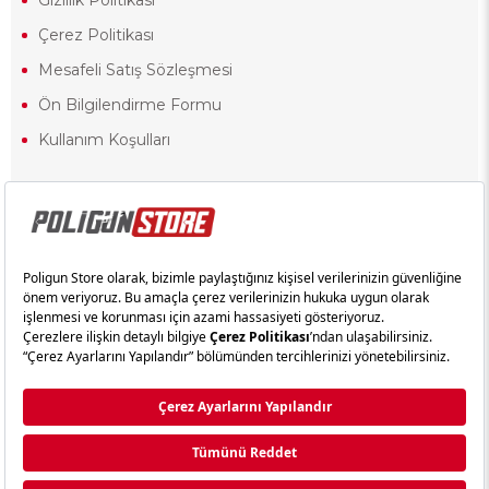
Gizlilik Politikası
Çerez Politikası
Mesafeli Satış Sözleşmesi
Ön Bilgilendirme Formu
Kullanım Koşulları
18 yaşından küçük olduğunuz halde siteye girerseniz ve mesafeli satış
sözleşmesinde yer alan hükümlere ters düşerseniz, yaşla ilgili
kısıtlamalardan dolayı oluşabilecek herhangi bir durumda doğacak
yasal sorumluluk ve yükümlülükler tamamen tarafınıza ait olacak ve
cezai yaptırıma tabi tutulabileceksiniz.
Yasa gereği 18 yaşından küçük olanların sitemizi görüntülemesi ve
alışveriş yapmaları yasaktır. Konuyla ilgili olarak site kullanım
sözleşmemimizi okuyabilirsiniz.
Copyright © poligunstore.com Tüm Hakları Saklıdır.
Ticimax
Tarafından Hazırlanmıştır.