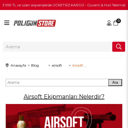
3.999 TL ve üzeri alışverişlerde ÜCRETSİZ KARGO • Güvenli & Hızlı Teslimat
0
Anasayfa
Blog
airsoft
Airsoft Ekipmanları Nelerdir?
Ara
Airsoft Ekipmanları Nelerdir?