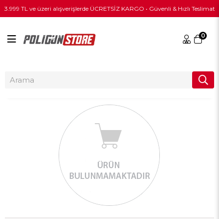
3.999 TL ve üzeri alışverişlerde ÜCRETSİZ KARGO • Güvenli & Hızlı Teslimat
0