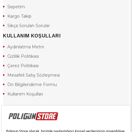
Sepetim
Kargo Takip
Sıkça Sorulan Sorular
KULLANIM KOŞULLARI
Aydınlatma Metni
Gizlilik Politikası
Çerez Politikası
Mesafeli Satış Sözleşmesi
Ön Bilgilendirme Formu
Kullanım Koşulları
18 yaşından küçük olduğunuz halde siteye girerseniz ve mesafeli satış
sözleşmesinde yer alan hükümlere ters düşerseniz, yaşla ilgili
kısıtlamalardan dolayı oluşabilecek herhangi bir durumda doğacak yasal
sorumluluk ve yükümlülükler tamamen tarafınıza ait olacak ve cezai
yaptırıma tabi tutulabileceksiniz.
Yasa gereği 18 yaşından küçük olanların sitemizi görüntülemesi ve