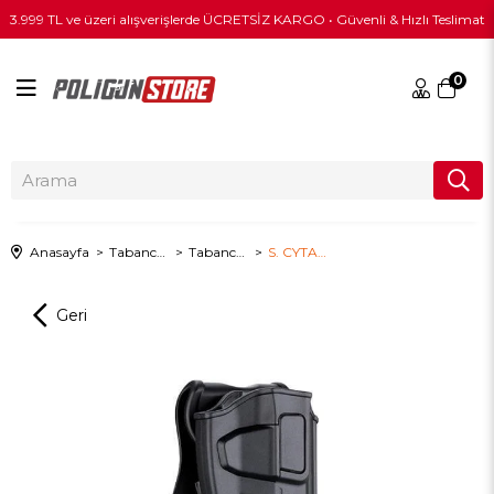
3.999 TL ve üzeri alışverişlerde ÜCRETSİZ KARGO • Güvenli & Hızlı Teslimat
0
Anasayfa
Tabanca & Tüfek Ekipmanları
Tabanca Kılıfları
S. CYTAC R-Defender Tabanca Kılıfı -F92,92FS,Girsan..