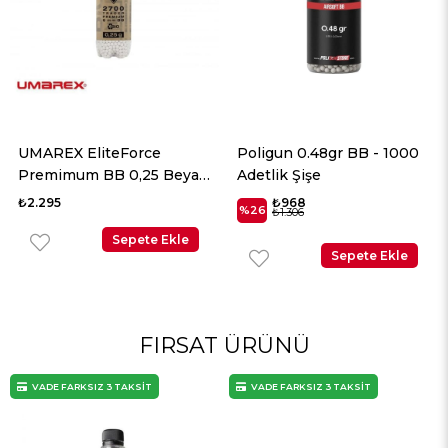
UMAREX EliteForce
Poligun 0.48gr BB - 1000
Premimum BB 0,25 Beyaz
Adetlik Şişe
2700 Adet
₺2.295
₺968
%26
₺1.306
Sepete Ekle
Sepete Ekle
FIRSAT ÜRÜNÜ
VADE FARKSIZ 3 TAKSİT
VADE FARKSIZ 3 TAKSİT