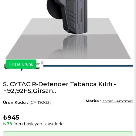
Fırsat Ürünü
S. CYTAC R-Defender Tabanca Kılıfı -
F92,92FS,Girsan..
Cytac - Amomax
(CY.T92G3)
₺945
₺79
’den başlayan taksitlerle