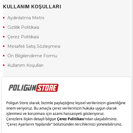
KULLANIM KOŞULLARI
Aydınlatma Metni
Gizlilik Politikası
Çerez Politikası
Mesafeli Satış Sözleşmesi
Ön Bilgilendirme Formu
Kullanım Koşulları
18 yaşından küçük olduğunuz halde siteye girerseniz ve mesafeli satış
sözleşmesinde yer alan hükümlere ters düşerseniz, yaşla ilgili
kısıtlamalardan dolayı oluşabilecek herhangi bir durumda doğacak yasal
sorumluluk ve yükümlülükler tamamen tarafınıza ait olacak ve cezai
yaptırıma tabi tutulabileceksiniz.
Yasa gereği 18 yaşından küçük olanların sitemizi görüntülemesi ve
alışveriş yapmaları yasaktır. Konuyla ilgili olarak site kullanım
sözleşmemimizi okuyabilirsiniz.
Copyright © poligunstore.com Tüm Hakları Saklıdır.