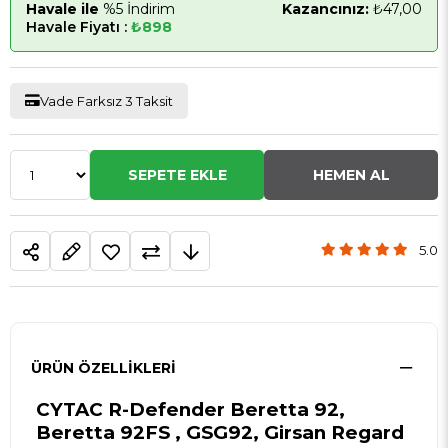
Havale ile
%5 İndirim
Kazancınız:
₺47,00
Havale Fiyatı :
₺898
Vade Farksız 3 Taksit
5.0
ÜRÜN ÖZELLIKLERI
CYTAC R-Defender Beretta 92,
Beretta 92FS , GSG92, Girsan Regard