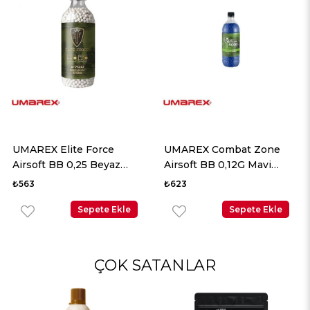
UMAREX Elite Force
UMAREX Combat Zone
Airsoft BB 0,25 Beyaz
Airsoft BB 0,12G Mavi
2700 Adet
5000 Adet
₺563
₺623
Sepete Ekle
Sepete Ekle
ÇOK SATANLAR